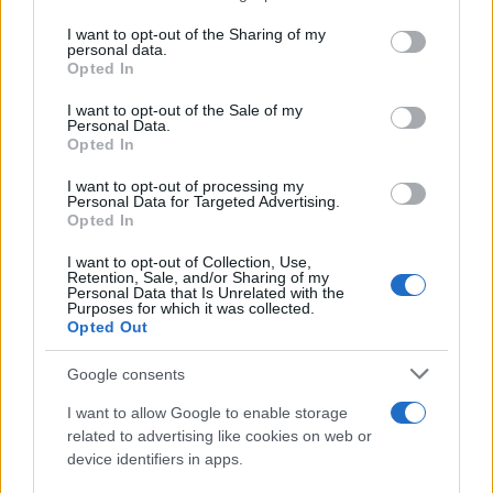
on the IAB’s List of Downstream Participants that may further
I want to opt-out of the Sharing of my
disclose it to other third parties.
personal data.
Opted In
Please note that this website/app uses one or more Google
services and may gather and store information including but
I want to opt-out of the Sale of my
Personal Data.
not limited to your visit or usage behaviour. You may click to
Opted In
grant or deny consent to Google and its third-party tags to
use your data for below specified purposes in below Google
I want to opt-out of processing my
consent section.
Personal Data for Targeted Advertising.
Opted In
I want to opt-out of Collection, Use,
Retention, Sale, and/or Sharing of my
Personal Data that Is Unrelated with the
Purposes for which it was collected.
Opted Out
Google consents
I want to allow Google to enable storage
related to advertising like cookies on web or
device identifiers in apps.