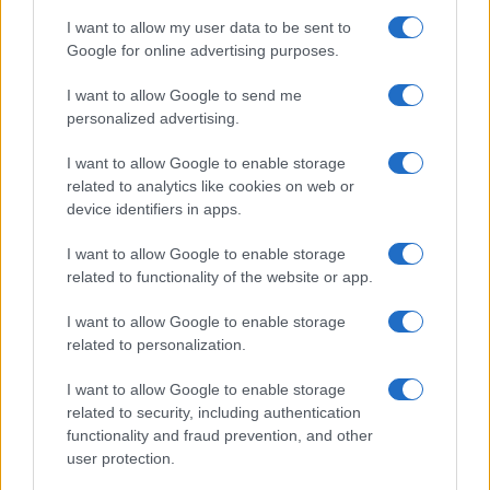
I want to allow my user data to be sent to
Google for online advertising purposes.
I want to allow Google to send me
personalized advertising.
I want to allow Google to enable storage
related to analytics like cookies on web or
device identifiers in apps.
I want to allow Google to enable storage
related to functionality of the website or app.
I want to allow Google to enable storage
related to personalization.
I want to allow Google to enable storage
related to security, including authentication
functionality and fraud prevention, and other
user protection.