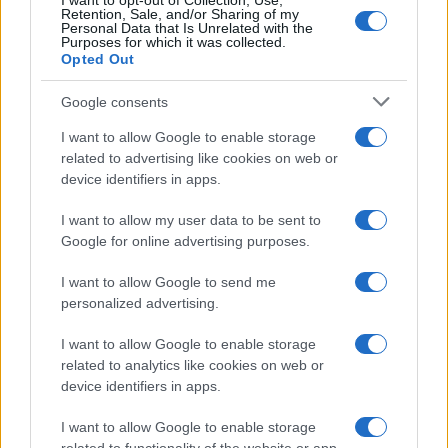
I want to opt-out of Collection, Use,
Retention, Sale, and/or Sharing of my
Personal Data that Is Unrelated with the
Purposes for which it was collected.
Opted Out
Google consents
I want to allow Google to enable storage
related to advertising like cookies on web or
device identifiers in apps.
I want to allow my user data to be sent to
Google for online advertising purposes.
I want to allow Google to send me
personalized advertising.
I want to allow Google to enable storage
related to analytics like cookies on web or
device identifiers in apps.
I want to allow Google to enable storage