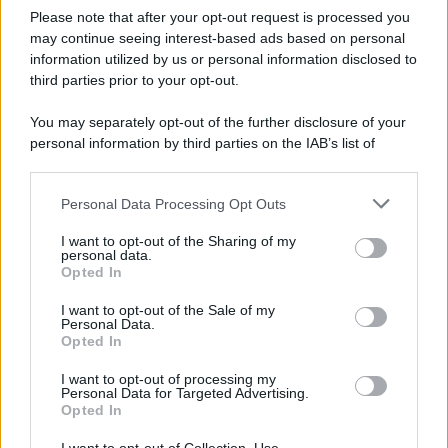
Please note that after your opt-out request is processed you
may continue seeing interest-based ads based on personal
information utilized by us or personal information disclosed to
third parties prior to your opt-out.
You may separately opt-out of the further disclosure of your
personal information by third parties on the IAB’s list of
downstream participants.
Personal Data Processing Opt Outs
This information may also be disclosed by us to third parties
on the IAB’s List of Downstream Participants that may further
I want to opt-out of the Sharing of my
disclose it to other third parties.
personal data.
Opted In
Please note that this website/app uses one or more Google
services and may gather and store information including but
I want to opt-out of the Sale of my
Personal Data.
not limited to your visit or usage behaviour. You may click to
Opted In
grant or deny consent to Google and its third-party tags to
use your data for below specified purposes in below Google
I want to opt-out of processing my
consent section.
Personal Data for Targeted Advertising.
Opted In