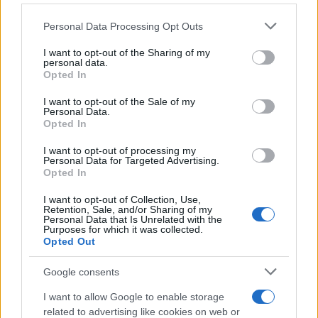
Personal Data Processing Opt Outs
This information may also be disclosed by us to third parties
on the IAB’s List of Downstream Participants that may further
I want to opt-out of the Sharing of my
disclose it to other third parties.
personal data.
Opted In
Please note that this website/app uses one or more Google
services and may gather and store information including but
I want to opt-out of the Sale of my
Personal Data.
not limited to your visit or usage behaviour. You may click to
Opted In
grant or deny consent to Google and its third-party tags to
use your data for below specified purposes in below Google
I want to opt-out of processing my
consent section.
Personal Data for Targeted Advertising.
Opted In
I want to opt-out of Collection, Use,
Retention, Sale, and/or Sharing of my
Personal Data that Is Unrelated with the
Purposes for which it was collected.
Opted Out
Google consents
I want to allow Google to enable storage
related to advertising like cookies on web or