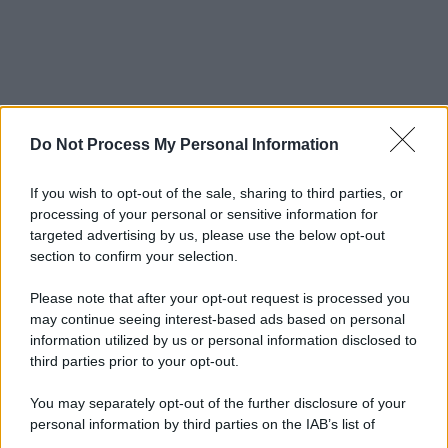
Do Not Process My Personal Information
If you wish to opt-out of the sale, sharing to third parties, or
processing of your personal or sensitive information for
targeted advertising by us, please use the below opt-out
section to confirm your selection.
Please note that after your opt-out request is processed you
may continue seeing interest-based ads based on personal
information utilized by us or personal information disclosed to
third parties prior to your opt-out.
You may separately opt-out of the further disclosure of your
personal information by third parties on the IAB’s list of
downstream participants.