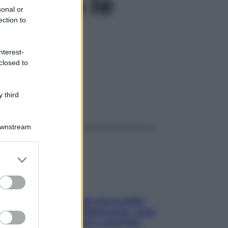
paiono le
sonal or
ection to
nterest-
closed to
erta
 third
ggi anche
Downstream
er and store
to grant or
ed purposes
Perché la pressione con il caldo
scende e sale all’improvviso: cosa
succede alle donne e cosa fare