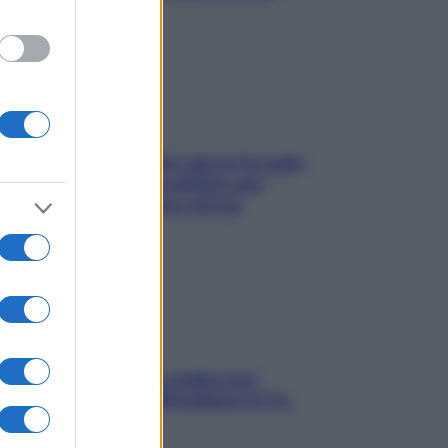
subito
Doccia, lavarsi tutti i giorni fa male
alla pelle? I miti da sfatare per
proteggerla davvero senza
stressarla
Aria condizionata: usala così,
senza rischiare raffreddore & Co.