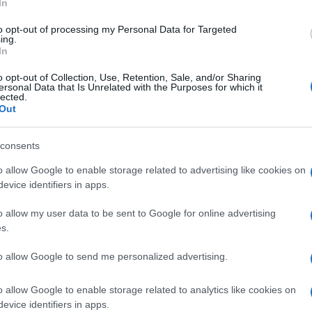
In
to opt-out of processing my Personal Data for Targeted
ing.
In
o opt-out of Collection, Use, Retention, Sale, and/or Sharing
ersonal Data that Is Unrelated with the Purposes for which it
lected.
Out
consents
ti preferite
o allow Google to enable storage related to advertising like cookies on
evice identifiers in apps.
o allow my user data to be sent to Google for online advertising
s.
to allow Google to send me personalized advertising.
o allow Google to enable storage related to analytics like cookies on
 formano striature o macchie brune
. Scopri a cosa
evice identifiers in apps.
cancellarle”.