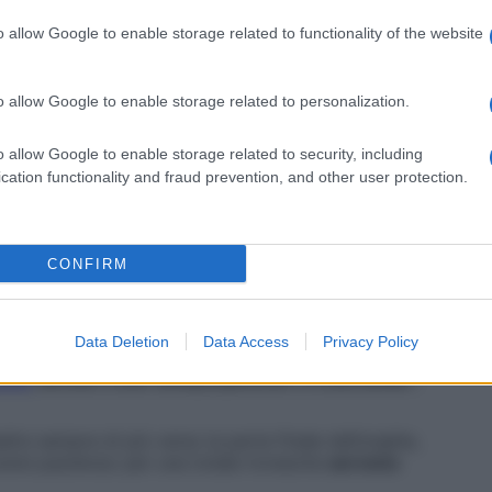
o allow Google to enable storage related to functionality of the website
o allow Google to enable storage related to personalization.
a
sul bordo laterale esterno dell’unghia può essere la
ata da funghi
(candida o dermatofiti) che può
a la dottoressa
Alessandra Narcisi
, assistente presso
o allow Google to enable storage related to security, including
ico Humanitas a Rozzano (Milano).
cation functionality and fraud prevention, and other user protection.
riverà degli smalti antinfungini
da stendere
’ospite indesiderato.
CONFIRM
Data Deletion
Data Access
Privacy Policy
mina
e a mano a mano che l’unghia cresce risale verso
oma
, dovuto a uno schiacciamento o a una botta
»,
lire sempre di più verso la parte finale dell’unghia,
avere pazienza: per una totale ricrescita
servono