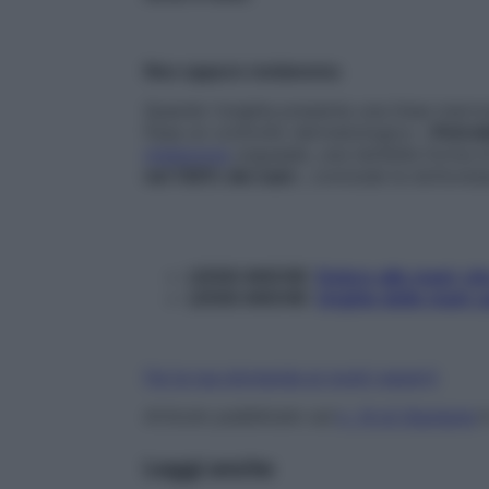
Neo oppure melanoma
Quando l’unghia presenta una linea marro
fissa un controllo dermatologico: «
Potreb
melanoma
ungueale, una temibile forma d
nel 100% dei casi
», conclude la dottores
LEGGI ANCHE:
Dolore alle mani: ch
LEGGI ANCHE:
Unghie delle mani: p
Fai la tua domanda ai nostri esperti
Articolo pubblicato sul
n. 14 di Starbene
i
Leggi anche