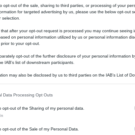
 mani: perché com
to opt-out of the sale, sharing to third parties, or processing of your per
formation for targeted advertising by us, please use the below opt-out s
e sulle lamine
 selection.
 that after your opt-out request is processed you may continue seeing i
ased on personal information utilized by us or personal information dis
delle macchie scure sulle unghie delle mani? Risponde l’esp
 prior to your opt-out.
rately opt-out of the further disclosure of your personal information by
Le
he IAB’s list of downstream participants.
tion may also be disclosed by us to third parties on the IAB’s List of 
 that may further disclose it to other third parties.
 that this website/app uses one or more Google services and may gath
l Data Processing Opt Outs
including but not limited to your visit or usage behaviour. You may click 
 to Google and its third-party tags to use your data for below specifi
o opt-out of the Sharing of my personal data.
ogle consent section.
In
o opt-out of the Sale of my Personal Data.