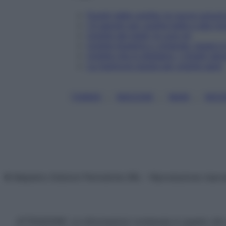
Funghi delle unghie: le nuove soluzio
I 6 segreti per unghie belle e alla m
Unghie dei piedi: le cure ok
Unghie bluastre o violacee: cause e 
Unghie che si sfaldano: i rimedi natur
La manicure giusta per unghie sane
, 
, 
, 
FUNGHI
MACCHIE
MANI
MICO
© Belpietro Edizioni Periodiche SRL – Riproduzione riser
ATTENZIONE: Le informazioni contenute in questo sito 