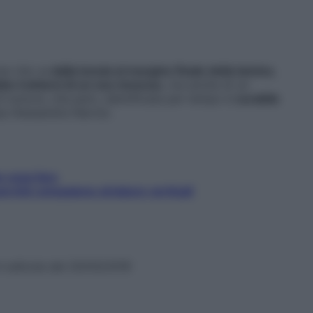
ne che va
dalla lunula al margine finale della lamina
,
be trattarsi di un neo innocuo
, ma anche di un
i tumore, che però, identificata per tempo è
curabile
sa Alessandra Narcisi.
e cosa fare
erché compaiono striature verticali
n edicola dal 20/03/2018