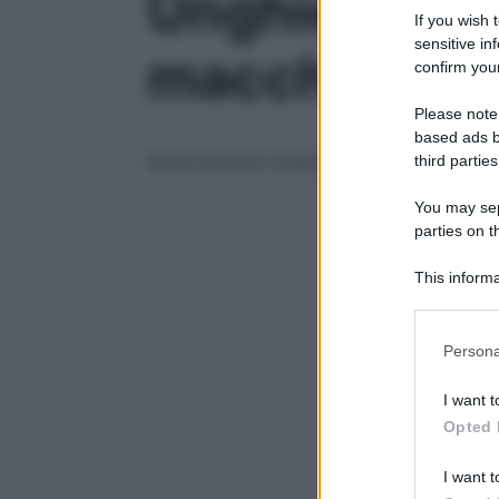
Unghie delle
If you wish 
sensitive in
macchie scur
confirm your
Please note
based ads b
Quali possono essere le cause all’origine 
third parties
You may sepa
parties on t
This informa
Participants
Please note
Persona
information 
deny consent
I want t
in below Go
Opted 
I want t