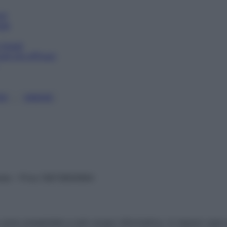
ni
oda
rimedi
ali più efficaci
, 
SI
UNGHIE
vata – P.Iva 13673600964
sono presentate a solo scopo informativo, in nessun caso p