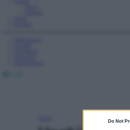
Fitness
Sport
Esercizi
Video
Podcast
Medicina AZ
Farmaci
Calcolatori
Oroscopo
Abbonamenti
Facebook
X
Instagram
Home
Do Not Pr