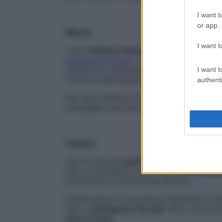
I want t
or app.
Micosi
I want t
«Una s
triatura verticale bruna o giallastr
spia di una micosi
. È un’
infezione provoc
metterne a repentaglio l’integrità», spieg
I want t
l’Unità di dermatologia dell’Istituto clin
authenti
Nel caso, affidati allo specialista:
ti presc
sull’unghia, che faranno piazza pulita dell
Trauma
«Se la macchia
parte dalla base della la
l’alto, è probabile che si tratti di
un
emat
puntualizza la dottoressa Narcisi.
Niente paura: la macchia è destinata a risa
sino a
scomparire da sola
. Però, dovrai 
circa 4 mesi
.