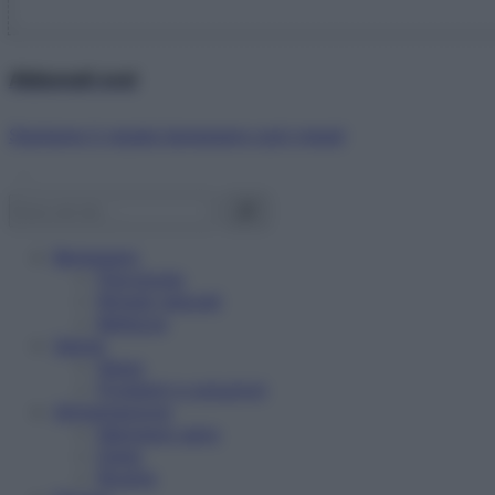
Abbonati ora!
Starbene ti regala benessere ogni mese!
Benessere
Psicologia
Rimedi naturali
Bellezza
Salute
News
Problemi e soluzioni
Alimentazione
Mangiare sano
Diete
Ricette