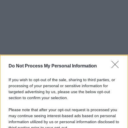
Do Not Process My Personal Information
If you wish to opt-out of the sale, sharing to third parties, or
processing of your personal or sensitive information for
targeted advertising by us, please use the below opt-out
section to confirm your selection.
Please note that after your opt-out request is processed you
may continue seeing interest-based ads based on personal
information utilized by us or personal information disclosed to
third parties prior to your opt-out.