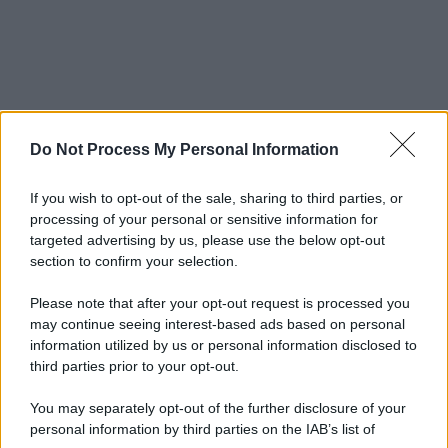
Do Not Process My Personal Information
If you wish to opt-out of the sale, sharing to third parties, or
processing of your personal or sensitive information for
targeted advertising by us, please use the below opt-out
section to confirm your selection.
Please note that after your opt-out request is processed you
may continue seeing interest-based ads based on personal
information utilized by us or personal information disclosed to
third parties prior to your opt-out.
You may separately opt-out of the further disclosure of your
personal information by third parties on the IAB’s list of