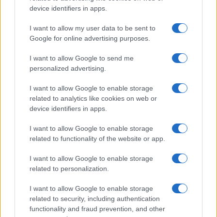
device identifiers in apps.
I want to allow my user data to be sent to
Google for online advertising purposes.
I want to allow Google to send me
personalized advertising.
I want to allow Google to enable storage
related to analytics like cookies on web or
device identifiers in apps.
I want to allow Google to enable storage
related to functionality of the website or app.
I want to allow Google to enable storage
related to personalization.
I want to allow Google to enable storage
related to security, including authentication
functionality and fraud prevention, and other