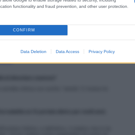
cation functionality and fraud prevention, and other user protection.
n i suoi cari? Ebbi una reazione come di stupore. Mi
lora, ma non fu una bella esperienza.
CONFIRM
Data Deletion
Data Access
Privacy Policy
ogni caso l’operazione fu rapida e precisa. In quel
riosi
.
ilità di diventare mamma?
rtella clinica con scritto “sterile”. E invece ho
la malattia se l’è portata dietro per molti anni,
rontare l’ultimo, e definitivo, il medico me lo ha
ita”. Vorrei vedere come reagirebbe un uomo di