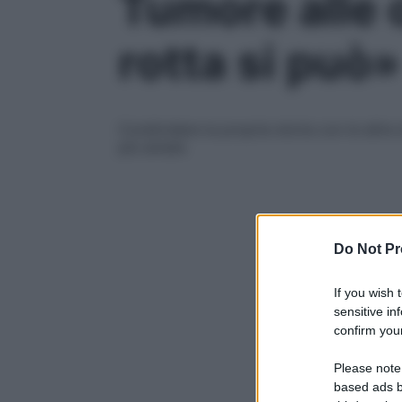
Tumore alle 
rotta si può»
Condividere la propria storia con le altre
più amate
Do Not Pr
If you wish 
sensitive in
confirm your
Please note
based ads b