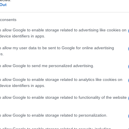
Out
conoscerla. Sì, perché da anni
Nancy Brilli
ci fa
canta con il suo sex appeal, ma pochi sanno che per
consents
ene in compagnia di una malattia che di allegro e
gia con cui Nancy ha dovuto fare i conti si chiama
o allow Google to enable storage related to advertising like cookies on
 colpisce circa 5300 donne l’anno, insidioso perché
evice identifiers in apps.
osi arriva spesso tardi, quando la malattia è già a uno
o allow my user data to be sent to Google for online advertising
s.
e novità, di cui si è parlato nel settembre 2023 alla
ta”, promosso con il patrocinio di ACTO Italia-
to allow Google to send me personalized advertising.
sponsorizzato da GSK e Roche. Nancy Brilli era la
e con il pubblico il racconto della sua esperienza,
n’intervista.
o allow Google to enable storage related to analytics like cookies on
evice identifiers in apps.
 malattia?
o allow Google to enable storage related to functionality of the website
quando decisi di recarmi dal dermatologo per capire il
taneo sulle spalle e sulla zona della
mascella
. Si
o allow Google to enable storage related to personalization.
ecialista mi mandò urgentemente dal ginecologo,
ica” ossia legata a problemi dell’ovaio.
o allow Google to enable storage related to security, including