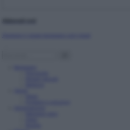
Abbonati ora!
Starbene ti regala benessere ogni mese!
Benessere
Psicologia
Rimedi naturali
Bellezza
Salute
News
Problemi e soluzioni
Alimentazione
Mangiare sano
Diete
Ricette