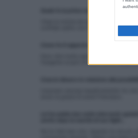
authenti
Quale fu la prima reazione?
Visse la notizia da sola o la condivise co
confidai subito con il mio fidanzato di al
Come fu il rapporto con i medici?
Devo dire molto spiccio e poco chiaro. In 
frangente scoprii di avere anche l’
endomet
Cosa le dissero in relazione alla possib
L’avevano esclusa tassativamente: ho una ca
avuto la grazia di avere Francesco.
Lei ha subito ben sette interventi, quindi 
anche dopo la nascita di suo figlio…
Ne ho fatti ben otto. Quando ho dovuto aff
comunicato dicendo “diamo una bella pul