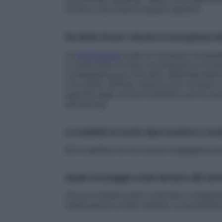
fronte a una frase di questo genere!
Ha detto di aver vissuto la menopausa du
La
menopausa
è già un momento di passa
e come esito di cure oncologiche lo è an
conseguenza più che altro dell’endometriosi
e fu molto difficile riuscire a far tornare
periodo dagli ormoni sostititivi, poi ho d
all’insonnia.
La malattia ha avuto ripercussioni o cond
Mi è capitato di non essere ingaggiata per
Quale messaggio vuole lanciare alle do
Occorre tenersi sotto controllo e insegnare
mestruazioni a farsi visitare. La prevenzi