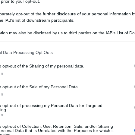
 prior to your opt-out.
rately opt-out of the further disclosure of your personal information by
he IAB’s list of downstream participants.
tion may also be disclosed by us to third parties on the IAB’s List of 
 that may further disclose it to other third parties.
 that this website/app uses one or more Google services and may gath
l Data Processing Opt Outs
including but not limited to your visit or usage behaviour. You may click 
 to Google and its third-party tags to use your data for below specifi
o opt-out of the Sharing of my personal data.
andro/Getty Images)
ogle consent section.
In
o opt-out of the Sale of my Personal Data.
In
ti preferite
to opt-out of processing my Personal Data for Targeted
ing.
In
o opt-out of Collection, Use, Retention, Sale, and/or Sharing
ersonal Data that Is Unrelated with the Purposes for which it
lected.