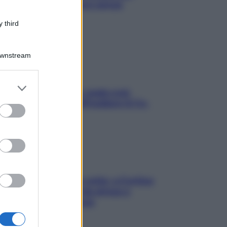
proteggerla davvero senza
stressarla
 third
Downstream
er and store
Aria condizionata: usala così,
to grant or
senza rischiare raffreddore & Co.
ed purposes
Mindfulness tra le vette: a Cortina
due giorni lontani da stress e
ansia da smartphone