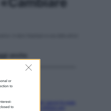
: «Cambiare
rico. A darci l’esempio è una delle attrici
ggi anche
sonal or
ection to
nterest-
Doccia, lavarsi tutti i giorni fa male
closed to
alla pelle? I miti da sfatare per