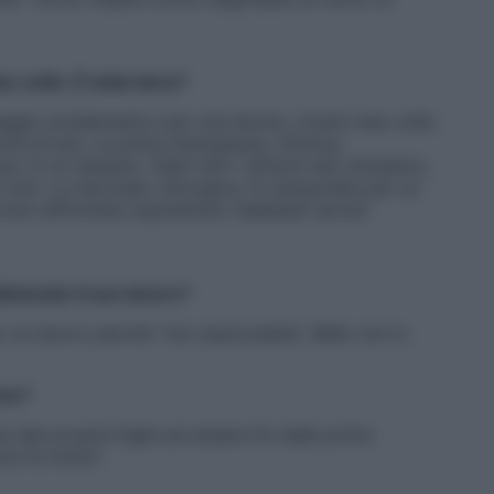
e volte. È stata dura?
ggio problematico per una donna, viverlo due volte
cora di più. La prima menopausa, chimica,
, fu un disastro. Ebbi tutti i sintomi del climaterio,
 il ciclo. La seconda, chirurgica, fu tamponata per un
ovuto affrontare soprattutto malesseri dovuti
izionato il suo lavoro?
 un lavoro perché “non assicurabile”. Bello non è.
nne?
 alle proprie figlie ad andare fin dalle prime
one fa molto!