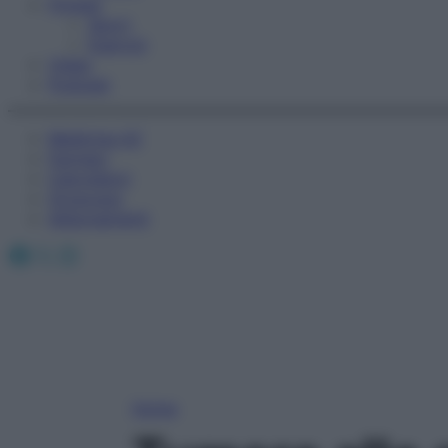
Fitness
Sport
Esercizi
Video
Podcast
Medicina AZ
Farmaci
Calcolatori
Oroscopo
Abbonamenti
Facebook
X
Instagram
Home