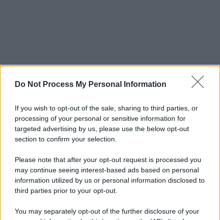
Do Not Process My Personal Information
If you wish to opt-out of the sale, sharing to third parties, or
processing of your personal or sensitive information for
targeted advertising by us, please use the below opt-out
section to confirm your selection.
Please note that after your opt-out request is processed you
may continue seeing interest-based ads based on personal
information utilized by us or personal information disclosed to
third parties prior to your opt-out.
You may separately opt-out of the further disclosure of your