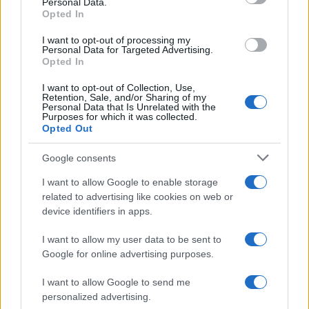
Personal Data.
not limited to your visit or usage behaviour. You may click to
Opted In
grant or deny consent to Google and its third-party tags to
use your data for below specified purposes in below Google
I want to opt-out of processing my
consent section.
Personal Data for Targeted Advertising.
Opted In
I want to opt-out of Collection, Use,
Retention, Sale, and/or Sharing of my
Personal Data that Is Unrelated with the
Purposes for which it was collected.
Opted Out
Google consents
I want to allow Google to enable storage
related to advertising like cookies on web or
device identifiers in apps.
I want to allow my user data to be sent to
Google for online advertising purposes.
I want to allow Google to send me
personalized advertising.