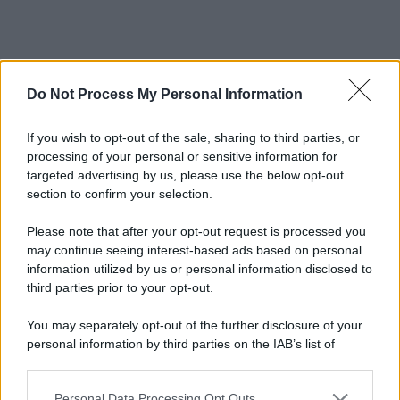
Do Not Process My Personal Information
If you wish to opt-out of the sale, sharing to third parties, or
processing of your personal or sensitive information for
targeted advertising by us, please use the below opt-out
section to confirm your selection.
Please note that after your opt-out request is processed you
may continue seeing interest-based ads based on personal
information utilized by us or personal information disclosed to
third parties prior to your opt-out.
You may separately opt-out of the further disclosure of your
personal information by third parties on the IAB’s list of
downstream participants.
Personal Data Processing Opt Outs