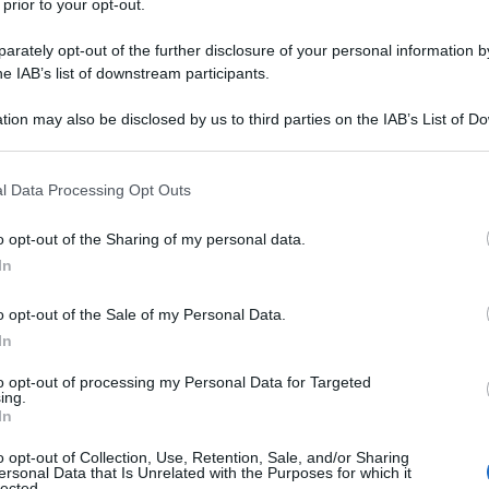
 prior to your opt-out.
rately opt-out of the further disclosure of your personal information by
he IAB’s list of downstream participants.
tion may also be disclosed by us to third parties on the IAB’s List of 
 that may further disclose it to other third parties.
 that this website/app uses one or more Google services and may gath
l Data Processing Opt Outs
including but not limited to your visit or usage behaviour. You may click 
 to Google and its third-party tags to use your data for below specifi
o opt-out of the Sharing of my personal data.
ogle consent section.
In
o opt-out of the Sale of my Personal Data.
In
to opt-out of processing my Personal Data for Targeted
ing.
ti preferite
In
o opt-out of Collection, Use, Retention, Sale, and/or Sharing
ersonal Data that Is Unrelated with the Purposes for which it
lected.