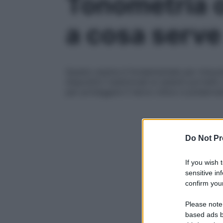
Tonometria o
a cosa serve
Questo esame è fondamentale per misurare 
dispositivi tradizionali ai sistemi portatil
per proteggere il nervo ottico e preserva
Do Not Pr
If you wish 
sensitive in
confirm your
Please note
based ads b