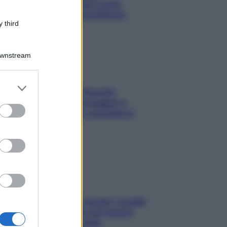
l’attaccatura? Scopri come
risolvere l’annoso problema
 third
Downstream
er and store
Fame dopo cena? Perché
to grant or
succede e 6 snack leggeri e
ed purposes
appetitosi che non rovinano il
sonno
Non solo Maldive: scopri i coralli
che si nascondono nel nostro
Mediterraneo (e come