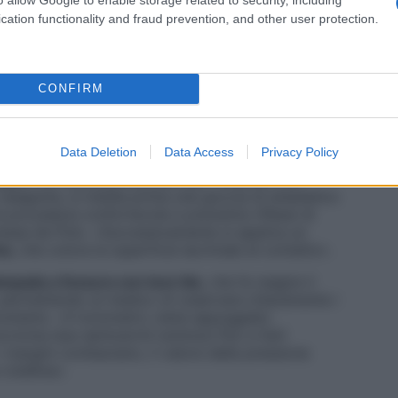
l’umor acqueo».
cation functionality and fraud prevention, and other user protection.
menti sono progettati tenendo conto di fattori come il
pessore della parete dell’occhio. In passato, la
o approssimativo, semplicemente appoggiando le dita
CONFIRM
 meno rigido.
Data Deletion
Data Access
Privacy Policy
mann
è la metodica standard per misurare con
eseguirla, si instilla prima una goccia di anestetico
la procedura confortevole e prevenire riflessi di
ressa de Polo. «Successivamente si applica un
na
, che colora la superficie lacrimale al contatto».
ampada a fessura con luce blu
, che fa reagire il
 permettendo al medico di osservare chiaramente i
trumento. «Il tonometro viene appoggiato
vvicina due semicerchi luminosi fino a farli
i margini combaciano, il valore della pressione
rotellina».