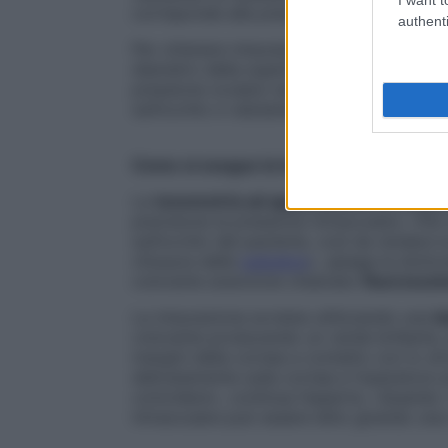
corrisponde alla pressione esercitata dal
authenti
Per ottenere misurazioni precise, gli stru
diametro della superficie a contatto e lo s
pressione oculare veniva stimata in mod
sull’occhio e valutando se risultava più o
Come si esegue la tonometria oculare
La
tonometria ad applanazione di Gold
precisione la pressione intraoculare. «Per 
sull’occhio del paziente, così da rendere 
chiusura delle
palpebre
», spiega la dotto
colorante arancione chiamato
fluorescei
La misurazione avviene utilizzando una
l
colorante producendo un verde brillante,
margini della cornea a contatto con lo s
delicatamente sulla cornea e l’operatore a
coincidere», continua l’esperta. «Quando 
intraoculare può essere letto girando una 