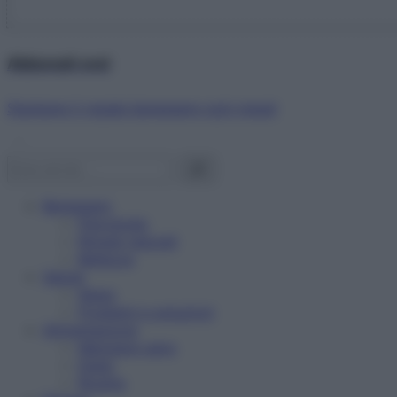
Abbonati ora!
Starbene ti regala benessere ogni mese!
Benessere
Psicologia
Rimedi naturali
Bellezza
Salute
News
Problemi e soluzioni
Alimentazione
Mangiare sano
Diete
Ricette