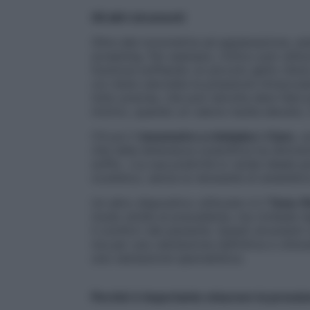
Gli altri strumenti
Oltre alla tonometria ad applanazione, esi
screening. Per esempio, l’ottico può utiliz
funziona soffiando un piccolo getto d’aria
cui viene calcolata la pressione intraocula
tutto precisa, che può talvolta dare falsi
motivo, quando un valore risulta elevato, l’
C’è poi il
tonometro a rimbalzo i-Care
, u
che nella letteratura scientifica ha dimostr
soffio. «La sua praticità lo rende ideale p
oculistico, senza la necessità di anestetic
Un altro dispositivo utilizzato è il
Tono-P
modo simile al precedente, ma richiede l’
il comfort del paziente. Questi strumenti 
ma per una valutazione definitiva e clinic
una valutazione specialistica.
Perché è importante misurare la pressio