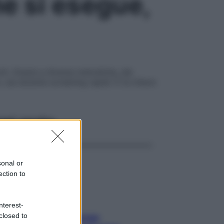
e si esegue,
hi. Grazie a diverse metodiche, dai
co, sia durante screening rapidi. È la chiave
ggi anche
sonal or
ection to
nterest-
closed to
Capelli spezzati lungo