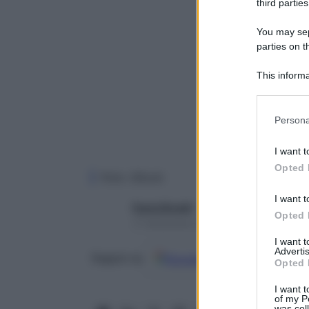
third parties
You may sepa
parties on t
This informa
Participants
Please note
Persona
information 
deny consent
I want t
in below Go
Opted 
Foto: iStock
I want t
Paola Rinaldi
Opted 
17 Settembre 2025 – Lettura 6 minuti
I want 
Advertis
Google
Discover
Fon
Seguici su
Opted 
I want t
of my P
was col