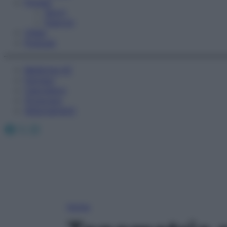
Fitness
Sport
Esercizi
Video
Podcast
Medicina AZ
Farmaci
Calcolatori
Oroscopo
Abbonamenti
Facebook
X
Instagram
Home