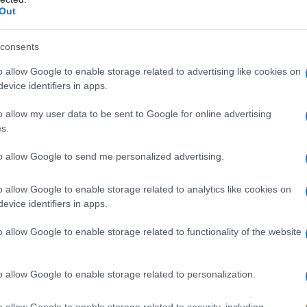
Out
consents
ntale in oftalmologia, utilizzato per misurare la
n cui l’umor acqueo – un liquido trasparente che nutre
o allow Google to enable storage related to advertising like cookies on
forma – agisce all’interno del bulbo oculare. Questo
evice identifiers in apps.
 studio e nella prevenzione di numerose patologie
delle principali cause di cecità irreversibile a livello
o allow my user data to be sent to Google for online advertising
s.
elativamente semplice: si valuta la resistenza che
llata. Nel corso dei decenni, le tecniche di
to allow Google to send me personalized advertising.
, passando dai primi strumenti meccanici a
i fornire dati sempre più precisi e affidabili.
o allow Google to enable storage related to analytics like cookies on
evice identifiers in apps.
o allow Google to enable storage related to functionality of the website
ce da una legge fisica secondo cui il bulbo oculare
ticolare, si fa riferimento alla cosiddetta
legge di
, medico chirurgo oculista presso Eyecare Clinic a
o allow Google to enable storage related to personalization.
ulla sfera, è possibile misurare la pressione interna
 oppone. Nel caso dell’occhio, questa resistenza
o allow Google to enable storage related to security, including