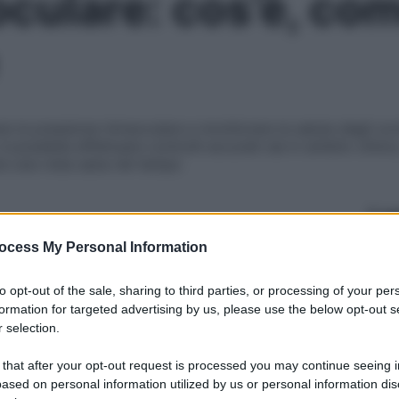
culare: cos’è, com
la pressione intraoculare e monitorare la salute degli occ
i, è possibile effettuare controlli accurati sia in ambito clini
re una vista sana nel tempo
Le
ocess My Personal Information
to opt-out of the sale, sharing to third parties, or processing of your per
formation for targeted advertising by us, please use the below opt-out s
 selection.
 that after your opt-out request is processed you may continue seeing i
ased on personal information utilized by us or personal information dis