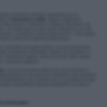
stono strumenti utilizzati soprattutto per lo
zare il
tonometro a soffio
. Questo dispositivo
 sulla cornea e rilevando il rimbalzo del fascio, da
re. «Si tratta però di una misura indicativa, non del
 positivi», ammette la dottoressa de Polo. «Per questo
ottico indirizza il paziente all’oculista».
no strumento portatile simile a una piccola pistola
ato risultati più attendibili rispetto al tonometro a
er misurazioni rapide, anche al di fuori dello studio
o», racconta l’esperta.
en
, una piccola penna elettronica che funziona in
applicazione di una goccia di anestetico per garantire
complementari sono perfetti per lo screening iniziale,
amente attendibile è sempre preferibile ricorrere a
ne intraoculare