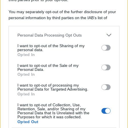
You may separately opt-out of the further disclosure of your
personal information by third parties on the IAB’s list of
downstream participants.
Personal Data Processing Opt Outs
This information may also be disclosed by us to third parties
on the IAB’s List of Downstream Participants that may further
I want to opt-out of the Sharing of my
disclose it to other third parties.
personal data.
Opted In
Please note that this website/app uses one or more Google
services and may gather and store information including but
I want to opt-out of the Sale of my
Personal Data.
not limited to your visit or usage behaviour. You may click to
Opted In
grant or deny consent to Google and its third-party tags to
use your data for below specified purposes in below Google
I want to opt-out of processing my
consent section.
Personal Data for Targeted Advertising.
Opted In
I want to opt-out of Collection, Use,
Retention, Sale, and/or Sharing of my
Personal Data that Is Unrelated with the
Purposes for which it was collected.
Opted Out