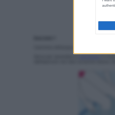
authenti
Esercizio 1
Cammina nell’acqua alta per 2 minuti, poi r
Serve per riprendere a
camminare
in modo
dell’esercizio non devi avvertire dolore. 