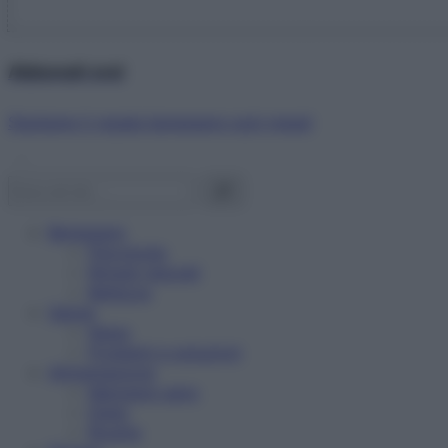
Abbonati ora!
Starbene ti regala benessere ogni mese!
Benessere
Psicologia
Rimedi naturali
Bellezza
Salute
News
Problemi e soluzioni
Alimentazione
Mangiare sano
Diete
Ricette