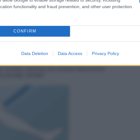
cation functionality and fraud prevention, and other user protection.
CONFIRM
Data Deletion
Data Access
Privacy Policy
iposati 1 minuto. Ripeti 5 volte.
 corretto. Ricorda che durante l’esecuzione
Se succede, fermati!