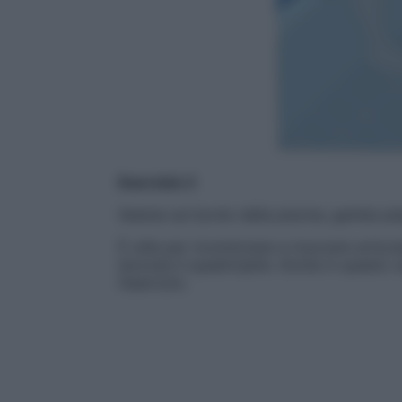
Esercizio 2
Seduta sul bordo della piscina, gambe pieg
È utile per ricominciare a muovere artico
lavorare il quadricipite. Anche in questo
l’esercizio.