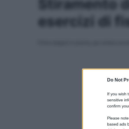
Stiramento d
esercizi di f
Prima eseguili in piscina, per evitare sovr
Do Not Pr
If you wish 
sensitive in
confirm your
Please note
based ads b