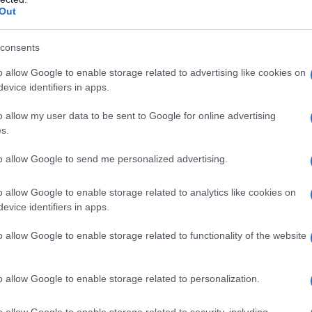
Out
 Borsa del ghiaccio e poi
fisioterapia
, prima in acqua
 rivolta al medico.
consents
 medico dello sport Gianluca Melegati. Eseguili prima
o allow Google to enable storage related to advertising like cookies on
 casa.
evice identifiers in apps.
recupera forza e scioltezza.
o allow my user data to be sent to Google for online advertising
s.
to allow Google to send me personalized advertising.
o allow Google to enable storage related to analytics like cookies on
evice identifiers in apps.
o allow Google to enable storage related to functionality of the website
o allow Google to enable storage related to personalization.
o allow Google to enable storage related to security, including