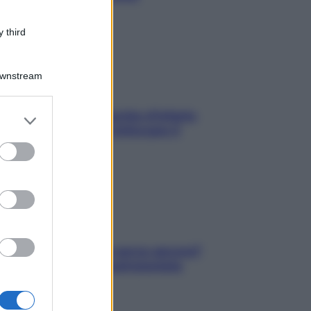
proteggerli)
 third
Downstream
In menopausa il rischio d’infarto
er and store
aumenta: è ora di rinforzare il
to grant or
cuore
ed purposes
Contare le calorie serve ancora?
La risposta della nutrizionista