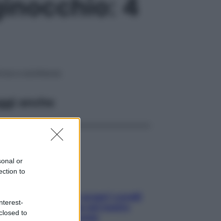
ginocchio: 4
orza e scioltezza
ggi anche
sonal or
ection to
Non solo Maldive: scopri i coralli
nterest-
che si nascondono nel nostro
closed to
Mediterraneo (e come