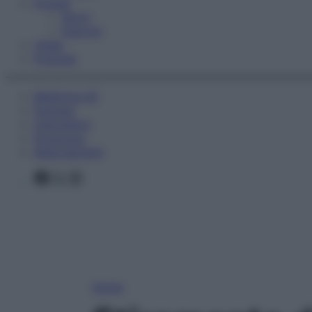
Fitness
Sport
Esercizi
Video
Podcast
Medicina AZ
Farmaci
Calcolatori
Oroscopo
Abbonamenti
Facebook
X
Instagram
Home