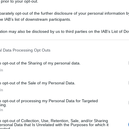
 prior to your opt-out.
rately opt-out of the further disclosure of your personal information by
he IAB’s list of downstream participants.
tion may also be disclosed by us to third parties on the IAB’s List of 
 that may further disclose it to other third parties.
 that this website/app uses one or more Google services and may gath
l Data Processing Opt Outs
including but not limited to your visit or usage behaviour. You may click 
 to Google and its third-party tags to use your data for below specifi
o opt-out of the Sharing of my personal data.
ogle consent section.
ti preferite
In
o opt-out of the Sale of my Personal Data.
In
to opt-out of processing my Personal Data for Targeted
ing.
In
hio
è un problema non solo da sportivi. Può capitare
agari in maniera distratta. Ad esempio fissando
o opt-out of Collection, Use, Retention, Sale, and/or Sharing
o e perdendo l’equilibrio, quando nella caduta a terra
ersonal Data that Is Unrelated with the Purposes for which it
lected.