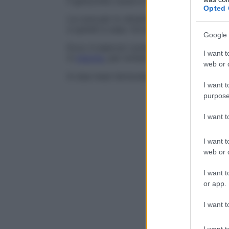
il ginocchio ruota in malo modo.
Opted 
La cura per lo stiramento del legamento?
e quindi a casa. Ovviamente dopo esserti
Google 
Ecco 4 esercizi consigliati dal fisiatra e
I want t
in
piscina
, per evitare sovraccarichi, poi a
web or d
In due mesi l’articolazione del ginocchio 
I want t
purpose
I want 
I want t
web or d
I want t
or app.
I want t
I want t