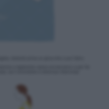
ate, distendi prima un ginocchio e poi l’altro.
lazione e legamento senza sovraccarico e per far
 caso, se il movimento è doloroso interrompi