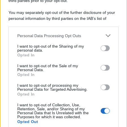
third parties prior to your opt-out.
You may separately opt-out of the further disclosure of your
personal information by third parties on the IAB’s list of
downstream participants.
Personal Data Processing Opt Outs
This information may also be disclosed by us to third parties
on the IAB’s List of Downstream Participants that may further
I want to opt-out of the Sharing of my
disclose it to other third parties.
personal data.
Opted In
Please note that this website/app uses one or more Google
services and may gather and store information including but
I want to opt-out of the Sale of my
Personal Data.
not limited to your visit or usage behaviour. You may click to
Opted In
grant or deny consent to Google and its third-party tags to
use your data for below specified purposes in below Google
I want to opt-out of processing my
consent section.
Personal Data for Targeted Advertising.
Opted In
I want to opt-out of Collection, Use,
Retention, Sale, and/or Sharing of my
Personal Data that Is Unrelated with the
Purposes for which it was collected.
Opted Out