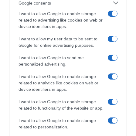
Google consents
I want to allow Google to enable storage
related to advertising like cookies on web or
device identifiers in apps.
I want to allow my user data to be sent to
Google for online advertising purposes.
I want to allow Google to send me
personalized advertising.
I want to allow Google to enable storage
related to analytics like cookies on web or
device identifiers in apps.
I want to allow Google to enable storage
related to functionality of the website or app.
I want to allow Google to enable storage
related to personalization.