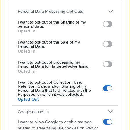
Personal Data Processing Opt Outs
This information may also be disclosed by us to third parties
on the IAB’s List of Downstream Participants that may further
I want to opt-out of the Sharing of my
disclose it to other third parties.
personal data.
Opted In
Please note that this website/app uses one or more Google
services and may gather and store information including but
I want to opt-out of the Sale of my
Personal Data.
not limited to your visit or usage behaviour. You may click to
Opted In
grant or deny consent to Google and its third-party tags to
use your data for below specified purposes in below Google
I want to opt-out of processing my
consent section.
Personal Data for Targeted Advertising.
Opted In
I want to opt-out of Collection, Use,
Retention, Sale, and/or Sharing of my
Personal Data that Is Unrelated with the
Purposes for which it was collected.
Opted Out
Google consents
I want to allow Google to enable storage
related to advertising like cookies on web or