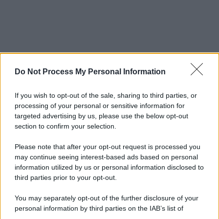
Do Not Process My Personal Information
If you wish to opt-out of the sale, sharing to third parties, or
processing of your personal or sensitive information for
targeted advertising by us, please use the below opt-out
section to confirm your selection.
Please note that after your opt-out request is processed you
may continue seeing interest-based ads based on personal
information utilized by us or personal information disclosed to
third parties prior to your opt-out.
You may separately opt-out of the further disclosure of your
personal information by third parties on the IAB’s list of
downstream participants.