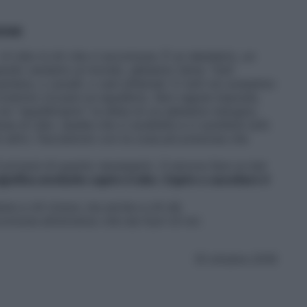
IONE
«
Il cibo è ciò che ci accomuna. È un desiderio, un
quando veniamo al mondo, abbiamo fame. Tutti
tere, o cavalli, o cani affamati. E tutti noi avessimo
ovremmo trovare un equilibrio. Non regole imposte,
i “equilibriamo” la dieta di cui abbiamo bisogno,
e di cibo. Quella che ci soddisfa e ci sostiene tutti.
 altro. Facciamolo con la cosa più preziosa che
O privarsi di quanto necessario. O ancora fare un bel
gnifica anzitutto capire il cibo. Capire e ascoltare il
ne a chi riceve, ma anche a chi dà.
ccomuna all’universo che sta fuori di noi.
10 ottobre 2016