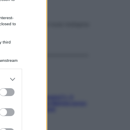
le
nterest-
closed to
hi ne ha bisogno, ma in modo intelligente
ggi anche
 third
Downstream
er and store
to grant or
ed purposes
«Oggi che se magnamo?»: 4
ricette facili di Max Mariola senza
pesare gli ingredienti