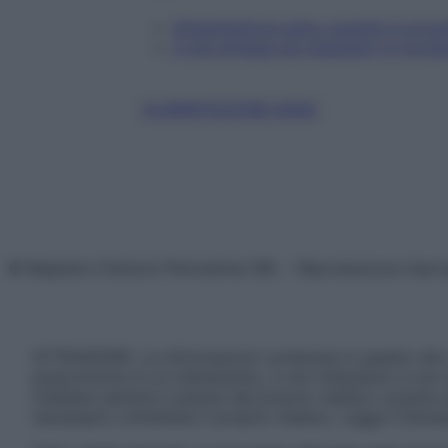
Alimentazione sana: quando è un'os
4 cibi antiage da mangiare (e ricicla
ALIMENTAZIONE SANA
© Belpietro Edizioni Periodiche SRL – Riproduzione riser
ATTENZIONE: Le informazioni contenute in questo sito 
prescrizione di un trattamento, e non intendono e non 
chiedere sempre il parere del proprio medico curante e/o
necessario contattare il proprio medico. Leggi il Discl