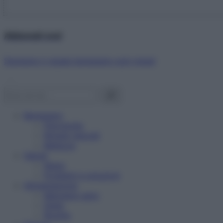
Abbonati ora!
Starbene ti regala benessere ogni mese!
Benessere
Psicologia
Rimedi naturali
Bellezza
Salute
News
Problemi e soluzioni
Alimentazione
Mangiare sano
Diete
Ricette