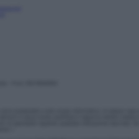
sessione?
re)
vata – P.Iva 13673600964
sono presentate a solo scopo informativo, in nessun caso p
devono in alcun modo sostituire il rapporto diretto medico-p
 di specialisti riguardo qualsiasi indicazione riportata. Se
aimer »