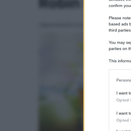
Robin Foood e
confirm your
Please note
based ads b
L’appuntamento è per il 13 ottobre alla S
third parties
You may sepa
parties on t
This informa
Participants
Please note
Persona
information 
deny consent
I want t
in below Go
Opted 
I want t
Opted 