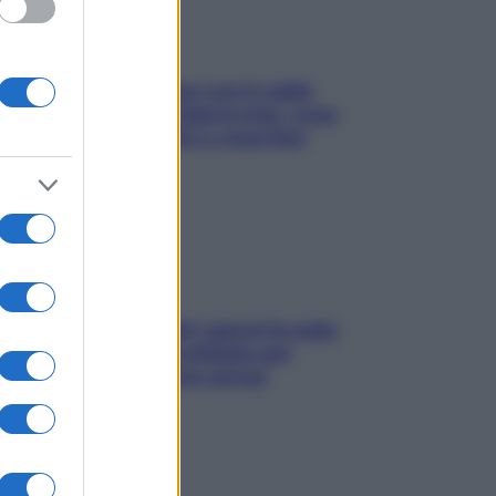
Perché la pressione con il caldo
scende e sale all’improvviso: cosa
succede alle donne e cosa fare
subito
Doccia, lavarsi tutti i giorni fa male
alla pelle? I miti da sfatare per
proteggerla davvero senza
stressarla