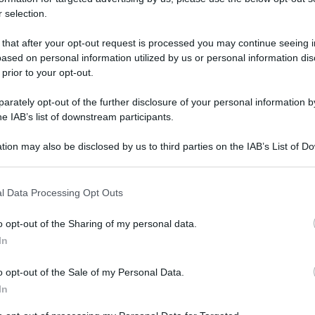
 l’aperitivo solida
 selection.
 that after your opt-out request is processed you may continue seeing i
ased on personal information utilized by us or personal information dis
acrestia Artistica del Carmine a Milano. Per donare cibo a c
 prior to your opt-out.
Le
rately opt-out of the further disclosure of your personal information by
he IAB’s list of downstream participants.
tion may also be disclosed by us to third parties on the IAB’s List of 
 that may further disclose it to other third parties.
 that this website/app uses one or more Google services and may gath
l Data Processing Opt Outs
including but not limited to your visit or usage behaviour. You may click 
 to Google and its third-party tags to use your data for below specifi
o opt-out of the Sharing of my personal data.
ogle consent section.
In
o opt-out of the Sale of my Personal Data.
In