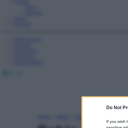
Fitness
Sport
Esercizi
Video
Podcast
Medicina AZ
Farmaci
Calcolatori
Oroscopo
Abbonamenti
Facebook
X
Instagram
Do Not Pr
Home
»
Salute
»
News
If you wish 
sensitive in