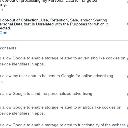
to opt-out of processing my Personal Data for Targeted
ing.
In
o opt-out of Collection, Use, Retention, Sale, and/or Sharing
ersonal Data that Is Unrelated with the Purposes for which it
lected.
Out
consents
o allow Google to enable storage related to advertising like cookies on
evice identifiers in apps.
ti preferite
o allow my user data to be sent to Google for online advertising
s.
to allow Google to send me personalized advertising.
o allow Google to enable storage related to analytics like cookies on
evice identifiers in apps.
 all’
aperitivo solidale
presso la
Sacrestia Artistica
2), ore 19: sarà l’occasione per essere guidati alla
o allow Google to enable storage related to functionality of the website
aramente aperta al pubblico e dei suoi paramanti