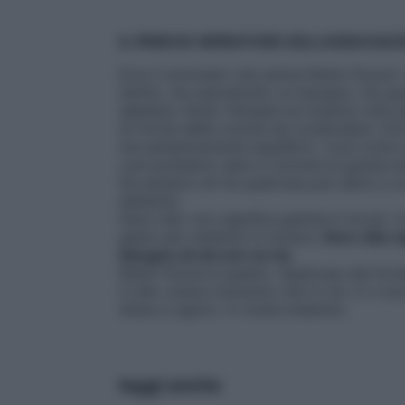
IL PRINCIO ISPIRATORE DELL’ASSOCIAZ
Ecco il principio che anima Robin Foood: 
istinto, ma soprattutto un bisogno. Da 
abbiamo fame. Pensate se fossimo tutti pan
di fronte delle ciotole da condividere. D
ma semplicemente equilibrio. Così come no
così possiamo dare e ricevere la giusta dos
Da sempre chi ha qualcosa può darlo a un
abbiamo.
Dare cibo non significa gettare il di più. 
gesto per mettersi in mostra.
Dare cibo si
bisogno di chi non ne ha.
Robin Foood è questo. Qualcosa che fa be
Il cibo unisce l’universo che in noi. E ci a
Aiuta a capirci. A vivere insieme
».
leggi anche