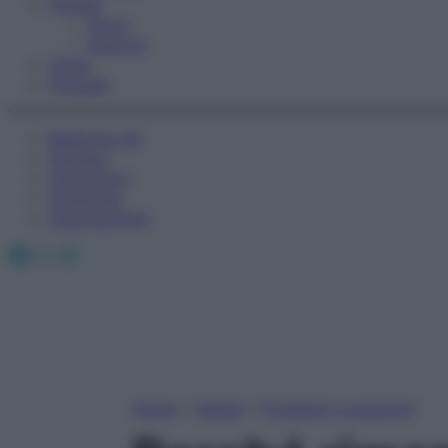
Fitness
Sport
Esercizi
Video
Podcast
Medicina AZ
Farmaci
Calcolatori
Oroscopo
Abbonamenti
Facebook
X
Instagram
Home
»
Salute
»
Problemi e soluzioni