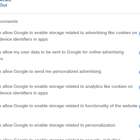
Out
anni all’organismo
vitare
consents
a serale
revenge procrastination
o allow Google to enable storage related to advertising like cookies on
evice identifiers in apps.
omune che gli americani le hanno dato un nome:
o allow my user data to be sent to Google for online advertising
lmente, “rimandare il momento di andare a letto, per
s.
i impegni quotidiani
che non ci lasciano tempo per
to magico in cui, finalmente, abbiamo messo i bambini
to allow Google to send me personalized advertising.
 struccante e magari anche pianificato i pasti del
o allow Google to enable storage related to analytics like cookies on
iamo già cominciato a sbadigliare. Ma dopo una
evice identifiers in apps.
’è calma e silenzio
, non ci meritiamo un bel film sul
davanti a un bicchiere? O magari un paio di capitoli
o allow Google to enable storage related to functionality of the website
 due o tre puntate della serie del momento; qualche
o allow Google to enable storage related to personalization.
astination: i danni
o allow Google to enable storage related to security, including