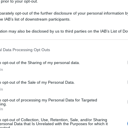
 prior to your opt-out.
rately opt-out of the further disclosure of your personal information by
he IAB’s list of downstream participants.
tion may also be disclosed by us to third parties on the IAB’s List of 
 that may further disclose it to other third parties.
 that this website/app uses one or more Google services and may gath
l Data Processing Opt Outs
including but not limited to your visit or usage behaviour. You may click 
 to Google and its third-party tags to use your data for below specifi
o opt-out of the Sharing of my personal data.
ogle consent section.
In
o opt-out of the Sale of my Personal Data.
In
ti preferite
to opt-out of processing my Personal Data for Targeted
ing.
In
o opt-out of Collection, Use, Retention, Sale, and/or Sharing
ersonal Data that Is Unrelated with the Purposes for which it
lected.