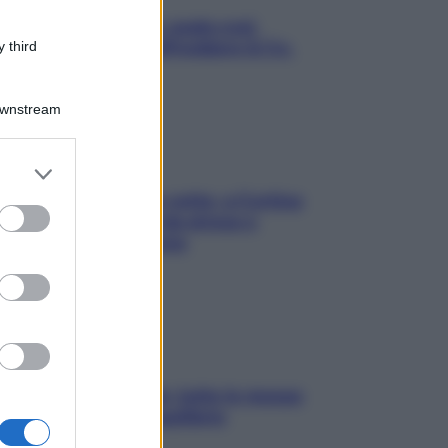
Aria condizionata: usala così,
senza rischiare raffreddore & Co.
 third
Downstream
er and store
to grant or
Mindfulness tra le vette: a Cortina
ed purposes
due giorni lontani da stress e
ansia da smartphone
SOS pelle irritabile: tutte le mosse
per riportarla in equilibrio