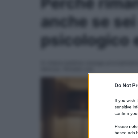
Perché riman
anche se sei 
psicologico 
Si chiama bedtime revenge procrastinatio
dannoso. Rimedia così
Do Not Pr
If you wish 
sensitive in
confirm your
Please note
based ads b