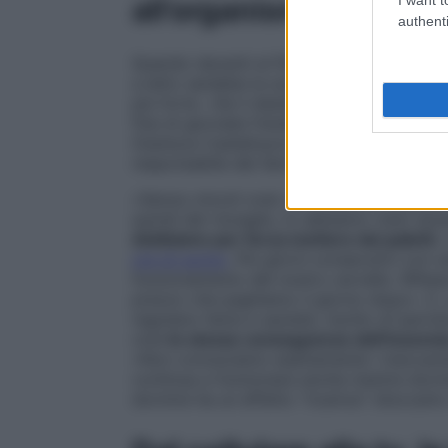
all’organismo
authenti
Quando davanti al film ci si chiudono gli
a letto sarebbe la scelta più saggia, ma l
più forte. «Se il desiderio legittimo di ril
fine di giornate frenetiche,
procrastinare
Gianluca Castelnuovo, professore di Psicol
responsabile del Servizio di Psicologia cli
«Senza vincoli orari, la tendenza è spost
quindi del risveglio, lo abbiamo visto dura
dobbiamo per forza mettere dei paletti.
L
ore di sonno
. Più giorni consecutivi con 
funzionamento del nostro cervello. Riflessi 
prezzo che paghiamo il giorno dopo». E, 
regolano fame e sazietà, rischio di ipert
cioè
le stesse conseguenze dell’insonni
«Non conosciamo esattamente i meccanismi 
continua a funzionare anche mentre dorm
dormire ha un effetto “ricarica”: bloccarlo