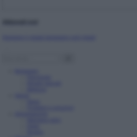
Abbonati ora!
Starbene ti regala benessere ogni mese!
Benessere
Psicologia
Rimedi naturali
Bellezza
Salute
News
Problemi e soluzioni
Alimentazione
Mangiare sano
Diete
Ricette