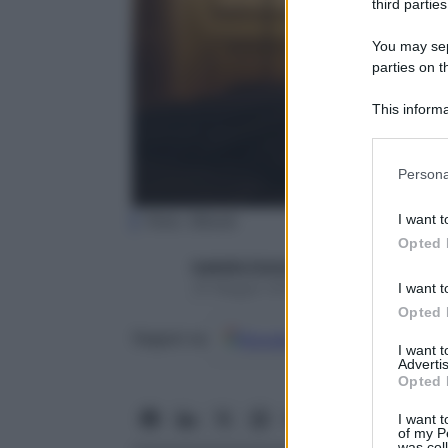
third parties
You may sepa
parties on t
This informa
Participants
Please note
Persona
information 
deny consent
I want t
Foto: iStock
in below Go
Opted 
Isabella Colombo
25 Maggio 2026 – Lettura 5 minuti
I want t
Opted 
Google
Discover
Fon
Seguici su
I want 
Advertis
Opted 
I want t
of my P
was col