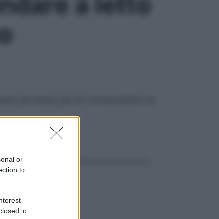
ndare a letto
vo
alarsi del tempo per sé. Comprensibile ma
ggi anche
sonal or
ection to
nterest-
closed to