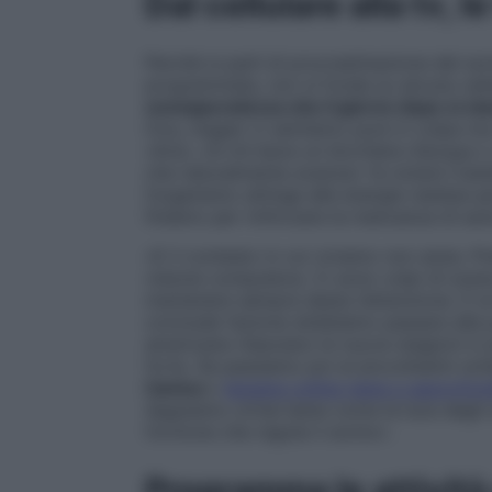
Dal cellulare alla tv, 
Perché si parli di procrastinazione del so
programmata, non si fonda su alcuna val
consapevolezza che il giorno dopo si st
l’ora, magari ci sentiamo pure in colpa m
«Anzi, c’è chi beve un bicchiere d’acqua o
che naturalmente avanza» fa notare Caste
l’organismo attinge alle energie residue p
finiamo per rinforzare la mancanza di aut
«E il contesto in cui viviamo non aiuta. P
visione compulsiva. Ci sono colpi di scen
mantenere sempre desta l’attenzione. E la
conclude l’azione dobbiamo passare alla 
americane rilasciano le nuove stagioni in 
forte. Se passiamo poi ai piccolissimi sc
l’amica
o
leggere online news e approfon
Sappiamo ormai bene come la luce degli s
l’ormone che regola il sonno».
Programma le attività