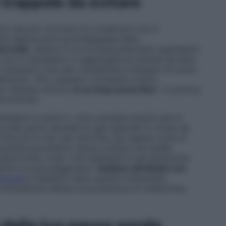
le trappole da evitare
nno devono ricorrere tre condizioni: non è
ida ragione ed è accompagnata dalla
arà male
. Stiamo lì con la testa penzoloni, guardiamo
a non ci decidiamo a raggiungere la camera da letto.
 sciacqua il viso per combattere il bisogno di sonno
lnuovo. «Poi, passato il momento critico,
er resistere ancora,
in un loop senza fine
». In pratica,
ocontrollo.
rendiamo le serie tv: sono pensate proprio per la
a nella parte centrale di ogni episodio in modo da
 fine non è mai una vera fine: per sapere come si
puntata successiva. Senza contare che quelle
piena notte, e per i fan aspettare è una tentazione
hermi le cose peggiorano:
chattare all’infinito con
dimenti
è deleterio tanto quanto irresistibile.
martphone inibisca la produzione di melatonina,
 della tua pausa serale