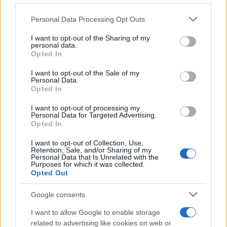
Personal Data Processing Opt Outs
This information may also be disclosed by us to third parties
on the IAB’s List of Downstream Participants that may further
I want to opt-out of the Sharing of my
disclose it to other third parties.
personal data.
Opted In
Please note that this website/app uses one or more Google
services and may gather and store information including but
I want to opt-out of the Sale of my
Personal Data.
not limited to your visit or usage behaviour. You may click to
Opted In
grant or deny consent to Google and its third-party tags to
use your data for below specified purposes in below Google
I want to opt-out of processing my
consent section.
Personal Data for Targeted Advertising.
Opted In
I want to opt-out of Collection, Use,
Retention, Sale, and/or Sharing of my
Personal Data that Is Unrelated with the
Purposes for which it was collected.
Opted Out
Google consents
I want to allow Google to enable storage
related to advertising like cookies on web or