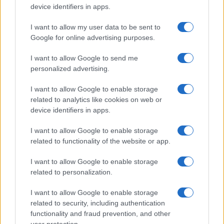
device identifiers in apps.
I want to allow my user data to be sent to
Google for online advertising purposes.
I want to allow Google to send me
personalized advertising.
I want to allow Google to enable storage
related to analytics like cookies on web or
device identifiers in apps.
I want to allow Google to enable storage
related to functionality of the website or app.
I want to allow Google to enable storage
related to personalization.
I want to allow Google to enable storage
related to security, including authentication
functionality and fraud prevention, and other