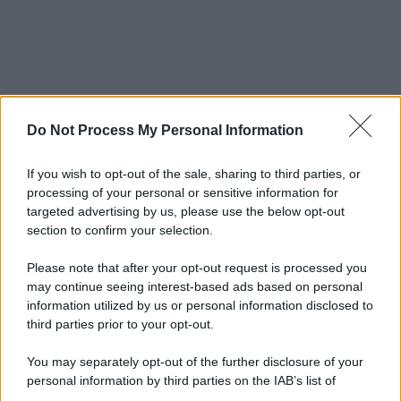
Do Not Process My Personal Information
If you wish to opt-out of the sale, sharing to third parties, or
processing of your personal or sensitive information for
targeted advertising by us, please use the below opt-out
section to confirm your selection.
Please note that after your opt-out request is processed you
may continue seeing interest-based ads based on personal
information utilized by us or personal information disclosed to
third parties prior to your opt-out.
You may separately opt-out of the further disclosure of your
personal information by third parties on the IAB’s list of
downstream participants.