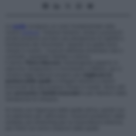
Le
spalle
svolgono un ruolo fondamentale nella
nostra
postura
. Tuttavia tensioni, stress e posizioni
errate possono portare una sensazione di rigidità e
limitazione dei movimenti. Quando le spalle sono
chiuse in avanti, i muscoli dell’area diventano tesi e
contratti, causando fastidio e dolore.
Il dottor
Pietro Marconi
, fisioterapista esperto in
esercizio terapeutico e movimento a Milano, qui ci
mostra degli esercizi proprio per
migliorare la
postura delle spalle
e mitigare tensioni e dolori
provocati da una postura chiusa in avanti. Sono utili
per
prevenire i fastidi muscolari
e per liberarci dalla
sensazione di chiusura.
Si inizia con l’apertura delle spalle attiva, quindi con
un esercizio per rafforzare i muscoli posteriori della
schiena, poi stretching per la muscolatura interiore,
per finire con extra rotazioni delle spalle.