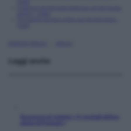
Video
4 esercizi da fare sulla sedia per chi sta troppo
seduto – Video
Tre esercizi da fare a letto per dormire bene –
Video
, 
ESERCIZI SPALLE
SPALLE
Leggi anche
Sicurezza al volante: i 5 consigli dell’ex
pilota di Formula 1