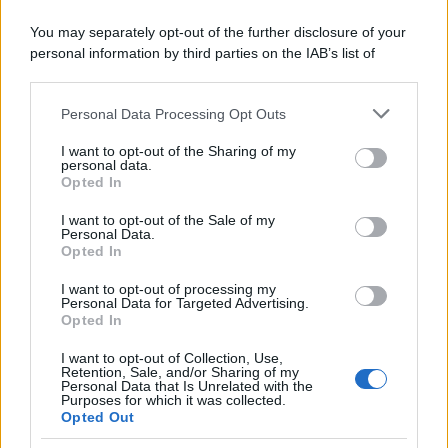
You may separately opt-out of the further disclosure of your
personal information by third parties on the IAB’s list of
downstream participants.
Personal Data Processing Opt Outs
This information may also be disclosed by us to third parties
on the IAB’s List of Downstream Participants that may further
I want to opt-out of the Sharing of my
disclose it to other third parties.
personal data.
Opted In
Please note that this website/app uses one or more Google
services and may gather and store information including but
I want to opt-out of the Sale of my
Personal Data.
not limited to your visit or usage behaviour. You may click to
Opted In
grant or deny consent to Google and its third-party tags to
use your data for below specified purposes in below Google
I want to opt-out of processing my
consent section.
Personal Data for Targeted Advertising.
Opted In
I want to opt-out of Collection, Use,
Retention, Sale, and/or Sharing of my
Personal Data that Is Unrelated with the
Purposes for which it was collected.
Opted Out