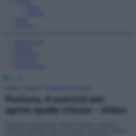
Fitness
Sport
Esercizi
Video
Podcast
Medicina AZ
Farmaci
Calcolatori
Oroscopo
Abbonamenti
Facebook
X
Instagram
Home
»
Salute
»
Problemi e soluzioni
Postura, 4 esercizi per
aprire spalle chiuse – Video
Quando le spalle sono chiuse in avanti, i muscoli
dell’area diventano tesi e contratti, causando fastidio