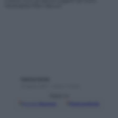
e dolore. Ecco gli esercizi suggeriti dal nostro
fisioterapista Pietro Marconi
Caterina Caristo
22 Agosto 2023 – Lettura 1 minuto
Seguici su
Google
Discover
Fonti preferite