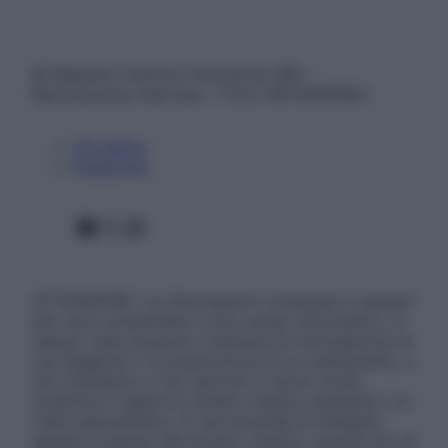
© Belpietro Edizioni Periodiche SRL –
Riproduzione riservata – P.Iva 13673600964
Chi siamo
Pubblicità
Facebook
X
Instagram
ATTENZIONE: Le informazioni contenute in questo
sito sono presentate a solo scopo informativo, in
nessun caso possono costituire la formulazione di
una diagnosi o la prescrizione di un trattamento, e
non intendono e non devono in alcun modo
sostituire il rapporto diretto medico-paziente o la
visita specialistica. Si raccomanda di chiedere
sempre il parere del proprio medico curante e/o di