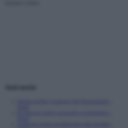
Guarda il video!
Vedi anche
Gambe gonfie, 4 esercizi del fisioterapista –
Video
Gli esercizi contro torcicollo e contratture –
Video
4 esercizi contro le distorsioni alle caviglie –