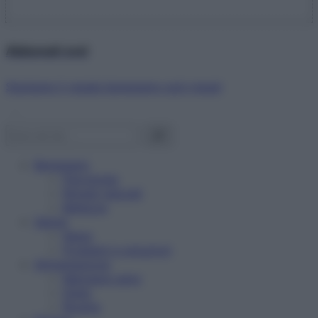
Abbonati ora!
Starbene ti regala benessere ogni mese!
Benessere
Psicologia
Rimedi naturali
Bellezza
Salute
News
Problemi e soluzioni
Alimentazione
Mangiare sano
Diete
Ricette