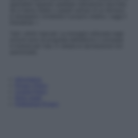
specialisti riguardo qualsiasi indicazione riportata.
Se si hanno dubbi o quesiti sull’uso di un farmaco
è necessario contattare il proprio medico. Leggi il
Disclaimer »
Tutti i diritti riservati. Le immagini utilizzate negli
articoli sono di proprietà dell’editore o concesse
in licenza per l’uso. È vietata la riproduzione non
autorizzata.
Informativa
Privacy Policy
Cookie Policy
Note Legali
Preferenze Privacy