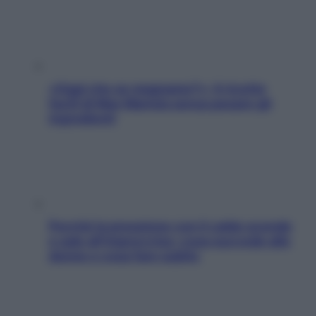
«Oggi che se magnamo?»: 4 ricette
facili di Max Mariola senza pesare gli
ingredienti
Perché la pressione con il caldo scende
e sale all’improvviso: cosa succede alle
donne e cosa fare subito