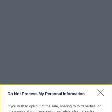
Do Not Process My Personal Information
If you wish to opt-out of the sale, sharing to third parties, or
processing of your personal or sensitive information for