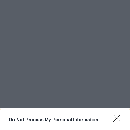
Do Not Process My Personal Information