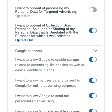
use your data for below specified purposes in below Google
I want to opt-out of processing my
consent section.
Personal Data for Targeted Advertising.
Opted In
I want to opt-out of Collection, Use,
Retention, Sale, and/or Sharing of my
Personal Data that Is Unrelated with the
Purposes for which it was collected.
Opted Out
Google consents
I want to allow Google to enable storage
related to advertising like cookies on web or
device identifiers in apps.
I want to allow my user data to be sent to
Google for online advertising purposes.
I want to allow Google to send me
personalized advertising.
I want to allow Google to enable storage