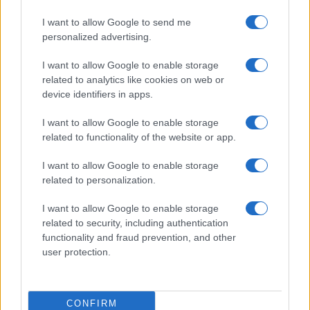
I want to allow Google to send me
personalized advertising.
I want to allow Google to enable storage
related to analytics like cookies on web or
device identifiers in apps.
I want to allow Google to enable storage
related to functionality of the website or app.
I want to allow Google to enable storage
related to personalization.
I want to allow Google to enable storage
related to security, including authentication
functionality and fraud prevention, and other
user protection.
CONFIRM