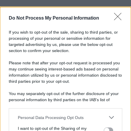
Do Not Process My Personal Information
If you wish to opt-out of the sale, sharing to third parties, or
processing of your personal or sensitive information for
targeted advertising by us, please use the below opt-out
section to confirm your selection.
Please note that after your opt-out request is processed you
may continue seeing interest-based ads based on personal
information utilized by us or personal information disclosed to
third parties prior to your opt-out.
You may separately opt-out of the further disclosure of your
personal information by third parties on the IAB’s list of
downstream participants.
Personal Data Processing Opt Outs
This information may also be disclosed by us to third parties
on the IAB’s List of Downstream Participants that may further
I want to opt-out of the Sharing of my
disclose it to other third parties.