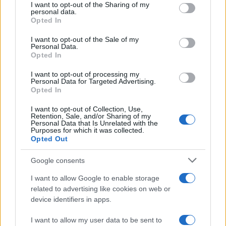
I want to opt-out of the Sharing of my
disclose it to other third parties.
personal data.
Opted In
Please note that this website/app uses one or more Google
services and may gather and store information including but
I want to opt-out of the Sale of my
Personal Data.
not limited to your visit or usage behaviour. You may click to
Opted In
grant or deny consent to Google and its third-party tags to
use your data for below specified purposes in below Google
I want to opt-out of processing my
consent section.
Personal Data for Targeted Advertising.
Opted In
I want to opt-out of Collection, Use,
Retention, Sale, and/or Sharing of my
Personal Data that Is Unrelated with the
Purposes for which it was collected.
Opted Out
Google consents
I want to allow Google to enable storage
related to advertising like cookies on web or
device identifiers in apps.
I want to allow my user data to be sent to