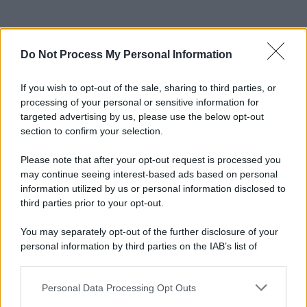
Do Not Process My Personal Information
If you wish to opt-out of the sale, sharing to third parties, or
processing of your personal or sensitive information for
targeted advertising by us, please use the below opt-out
section to confirm your selection.
Please note that after your opt-out request is processed you
may continue seeing interest-based ads based on personal
information utilized by us or personal information disclosed to
third parties prior to your opt-out.
You may separately opt-out of the further disclosure of your
personal information by third parties on the IAB’s list of
downstream participants.
Personal Data Processing Opt Outs
This information may also be disclosed by us to third parties
on the IAB’s List of Downstream Participants that may further