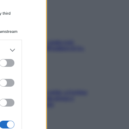
 third
Downstream
Aria condizionata: usala così,
er and store
senza rischiare raffreddore & Co.
to grant or
ed purposes
Mindfulness tra le vette: a Cortina
due giorni lontani da stress e
ansia da smartphone