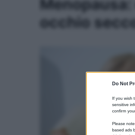
Menopausa: q
occhio secc
Do Not Pr
If you wish 
sensitive in
confirm your
Please note
based ads b