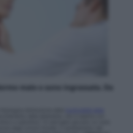
 dormo male e sono ingrassata. Da
fisiologica diminuzione della
funzionalità della
cchiamento della ghiandola, che si esplica con
clinico e subclinico. Gi estrogeni giocano un ruolo
ione degli ormoni tiroidei. Il cambiamento del