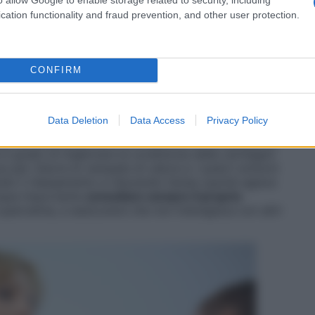
 utile in menopausa?
cation functionality and fraud prevention, and other user protection.
ici alle donne in menopausa, è la quercetina. Si
 di cui si è osservata l’efficacia senolitica, cioè
orte delle cellule invecchiate. In particolare, la
CONFIRM
asto dell’attività negativa delle radiazioni solari;
si di specie reattive dell’ossigeno (radicali liberi)
nella sintesi di collagene ed elastina da parte dei
Data Deletion
Data Access
Privacy Policy
rato l’attenzione degli esperti per le possibili azioni
rgica, antidiabetica, antinfiammatoria e antineoplastica.
in grado di migliorare la condizione delle cartilagini
cace per ridurre le vampate di calore e i sudori notturni
do il rilassamento e riducendo l’ansia (quindi agisce
que importante
consultare sempre il proprio
quercetina, e assicurarsi che non interagisca con altri