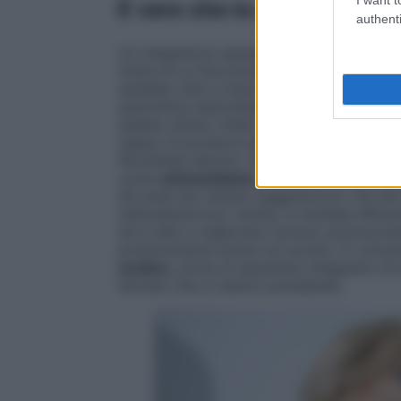
È vero che la quercetina è
authenti
Un integratore spesso consigliato dai med
tratta di un flavonoide, presente in natura,
sarebbe utile a indurre selettivamente la m
quercetina eserciterebbe un’azione di contr
queste ultime, infatti, conducono alla sinte
capaci di produrre alterazioni strutturali 
fibroblasti dermici.
Questa sostanza ha atti
come
antiossidante
, antivirale, antialle
Gli studi più recenti suggeriscono che sia 
nell’osteoartrosi. Inoltre, è risultata effi
ed è utile a migliorare l’umore, promuoven
positivamente anche sul sonno).
È comun
medico
, prima di assumere integratori di 
farmaci che si stanno prendendo.