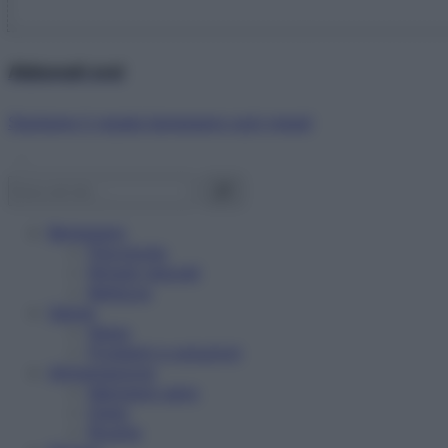
Abbonati ora!
Starbene ti regala benessere ogni mese!
Benessere
Psicologia
Rimedi naturali
Bellezza
Salute
News
Problemi e soluzioni
Alimentazione
Mangiare sano
Diete
Ricette