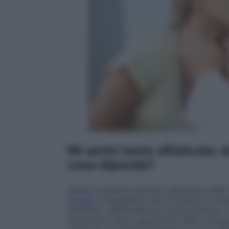
Mi sento tanto affaticata,
cosa dipende?
Questi problemi possono dipendere dalla 
tiroide
, conseguenza del processo di inve
l’aumento dell’incidenza di ipotiroidismo 
importante nella regolazione
della produz