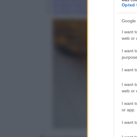
Mi sento tanto affaticata, dormo ma
Opted 
La vista è peggiorata e ho spesso gl
Google 
I want t
web or d
I want t
purpose
I want 
I want t
web or d
I want t
or app.
I want t
I want t