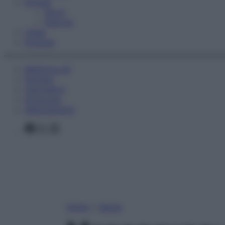
Fitness
Sport
Esercizi
Video
Podcast
Medicina AZ
Farmaci
Calcolatori
Oroscopo
Abbonamenti
Facebook
X
Instagram
Home
»
Salute