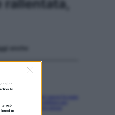
rallentata,
ggi anche
sonal or
ection to
Doccia, lavarsi tutti i giorni fa male
alla pelle? I miti da sfatare per
nterest-
proteggerla davvero senza
closed to
stressarla