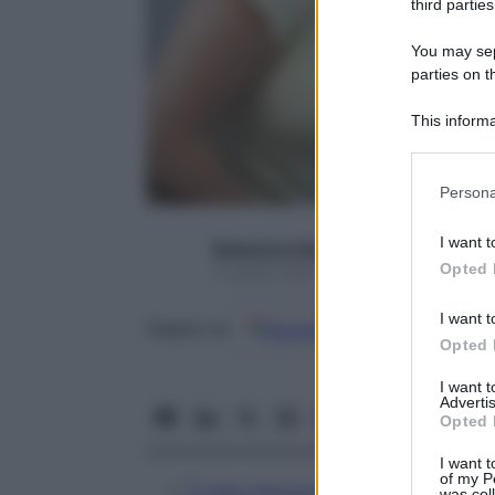
third parties
You may sepa
parties on t
This informa
Participants
Please note
Persona
information 
deny consent
I want t
Redazione Starbene
in below Go
Opted 
11 Aprile 2025 – Lettura 3 minuti
I want t
Google
Discover
Fon
Seguici su
Opted 
I want 
Advertis
Opted 
I want t
of my P
È vero che la quercetina è utile in
was col