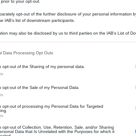
 prior to your opt-out.
rately opt-out of the further disclosure of your personal information by
he IAB’s list of downstream participants.
tion may also be disclosed by us to third parties on the IAB’s List of 
 that may further disclose it to other third parties.
 that this website/app uses one or more Google services and may gath
l Data Processing Opt Outs
including but not limited to your visit or usage behaviour. You may click 
 to Google and its third-party tags to use your data for below specifi
o opt-out of the Sharing of my personal data.
ogle consent section.
In
o opt-out of the Sale of my Personal Data.
ti preferite
In
to opt-out of processing my Personal Data for Targeted
ing.
In
o opt-out of Collection, Use, Retention, Sale, and/or Sharing
ersonal Data that Is Unrelated with the Purposes for which it
 menopausa?
lected.