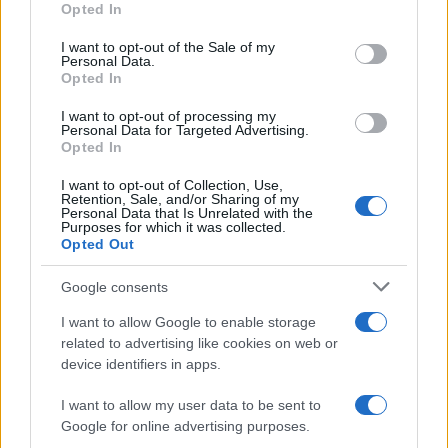
Opted In
Please note that this website/app uses one or more Google
services and may gather and store information including but
I want to opt-out of the Sale of my
Personal Data.
not limited to your visit or usage behaviour. You may click to
Opted In
grant or deny consent to Google and its third-party tags to
use your data for below specified purposes in below Google
I want to opt-out of processing my
consent section.
Personal Data for Targeted Advertising.
Opted In
I want to opt-out of Collection, Use,
Retention, Sale, and/or Sharing of my
Personal Data that Is Unrelated with the
Purposes for which it was collected.
Opted Out
Google consents
I want to allow Google to enable storage
related to advertising like cookies on web or
device identifiers in apps.
I want to allow my user data to be sent to
Google for online advertising purposes.