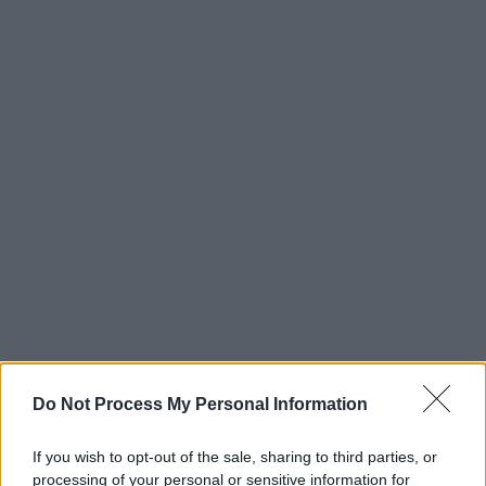
Do Not Process My Personal Information
If you wish to opt-out of the sale, sharing to third parties, or
processing of your personal or sensitive information for