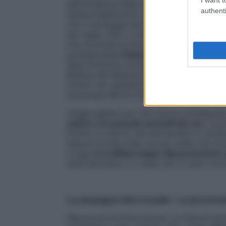
dell’incidenza della malattia è legato
authenti
all’assottigliamento del filtro naturale
che ci protegge dal sole, in particolare
dai raggi UVB, e cioè lo strato di ozono
che circonda la terra», spiega la
professoressa
Paola Queirolo
, direttore
della Struttura Complessa di Oncologia
Medica del Melanoma, Sarcoma e
Tumori rari dell’Istituto Europeo di
Oncologia IRCCS di Milano.
«Aggiungiamo poi che manca un’adeguat
solare e ai mancati controlli dei nei
, a p
Inoltre, lo stile di vita dei bambini è cam
esporsi al sole nelle ore più calde che in
e oggi
ci si affida troppo alla protezion
stare all’ombra o a casa, non ci sono vie d
La campagna Oltre la pelle – La prevenzi
Mancanza di informazione, un fattore semp