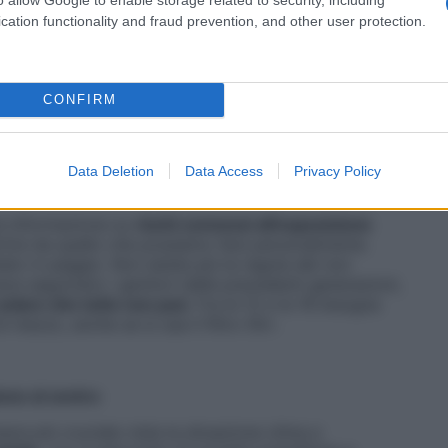
cation functionality and fraud prevention, and other user protection.
CONFIRM
Data Deletion
Data Access
Privacy Policy
a informazione su
rischi connessi all’esposizione
artire da quello che possiamo fare personalmente.
biato in peggio. Non esiste più la regola del non
vece seguivano i genitori delle precedenti generazioni,
e solare che tutto non può
. Fra le 12 e le 16 bisogna
i mezzo, anche se si usa il filtro 50».
one al centro
re più cruciale vista la situazione clima e