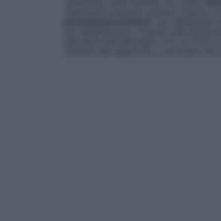
andamento della malattia. Per questo
Nov
associazioni pazienti scende in piazza in
prevenzione al centro
”, con allestimenti
per sensibilizzare i cittadini sulla preven
periodica dermatologica. Con un invito a 
fermarsi alle apparenze, e ad andare più a 