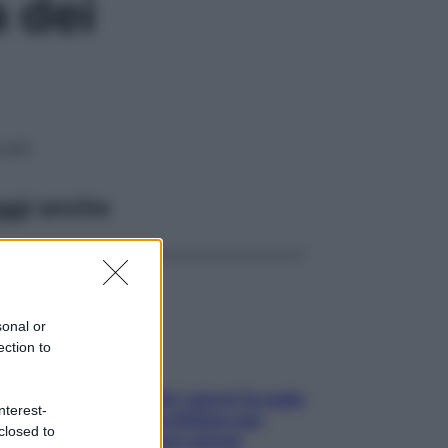
 dei
ovani
ggi anche
sonal or
ection to
Doccia, lavarsi tutti i giorni fa male
nterest-
alla pelle? I miti da sfatare per
closed to
proteggerla davvero senza