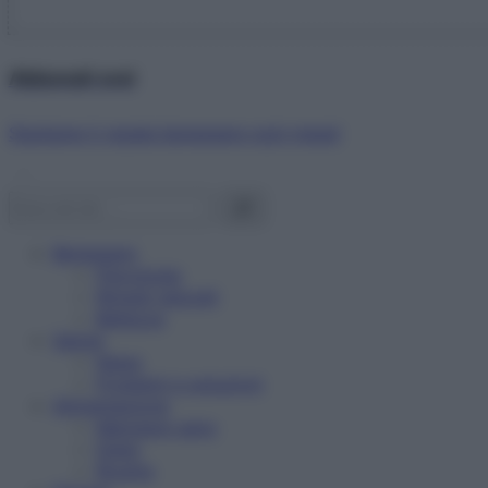
Abbonati ora!
Starbene ti regala benessere ogni mese!
Benessere
Psicologia
Rimedi naturali
Bellezza
Salute
News
Problemi e soluzioni
Alimentazione
Mangiare sano
Diete
Ricette