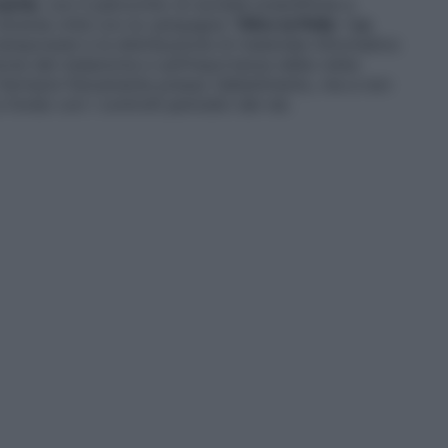
artis
, con il patrocinio di società scientifiche e
 diverse città con la campagna “
Oltre la Pelle – La
 temporanei e la distribuzione di materiale informativo
zione del melanoma e sull’importanza della visita
fermarsi fisicamente presso l’allestimento, ma a non
fondo con i controlli periodici dei nei.