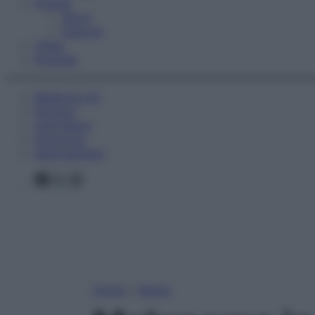
Fitness
Sport
Esercizi
Video
Podcast
Medicina AZ
Farmaci
Calcolatori
Oroscopo
Abbonamenti
Facebook
X
Instagram
Home
»
Salute