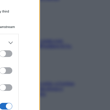
stressarla
 third
Downstream
Aria condizionata: usala così,
er and store
senza rischiare raffreddore & Co.
to grant or
ed purposes
Mindfulness tra le vette: a Cortina
due giorni lontani da stress e
ansia da smartphone