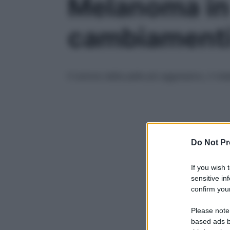
Melanoma in 
cambiamenti 
Il tumore della pelle più aggressivo, il m
Do Not Pr
If you wish 
sensitive in
confirm your
Please note
based ads b