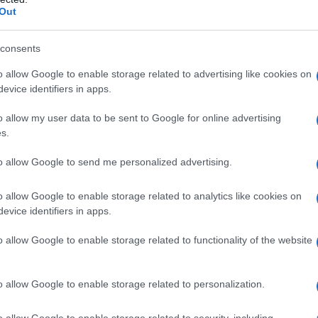
Out
o tumore più frequente
in entrambi i sessi sotto i 50
 ultimi dieci anni, i 100mila nuovi casi all’anno
[1]
, in
consents
o allow Google to enable storage related to advertising like cookies on
scarsa conoscenza della malattia e, di riflesso, della
evice identifiers in apps.
ici, buone abitudini e uno stile di vita corretto. Si
o provochi un aumento dall’1 al 2% dell’incidenza del
o allow my user data to be sent to Google for online advertising
s.
arsi dello strato di ozono
dell’atmosfera, il crescere
ssili minacciano dunque la salute umana. A partire da
to allow Google to send me personalized advertising.
 aumento di 1,5°C equivarrà a 8 giorni in più di caldo
i di maggiore insolazione.
o allow Google to enable storage related to analytics like cookies on
evice identifiers in apps.
o allow Google to enable storage related to functionality of the website
o allow Google to enable storage related to personalization.
o allow Google to enable storage related to security, including