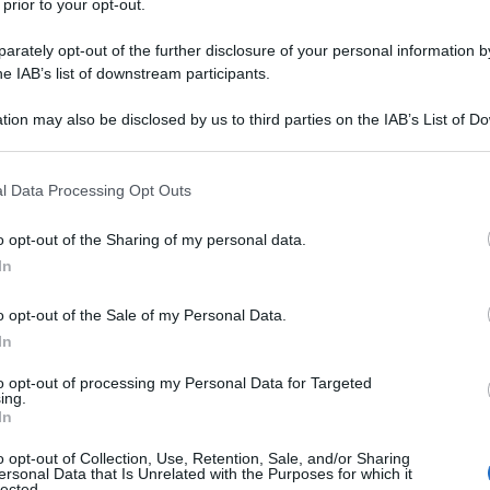
 prior to your opt-out.
rately opt-out of the further disclosure of your personal information by
he IAB’s list of downstream participants.
tion may also be disclosed by us to third parties on the IAB’s List of 
 that may further disclose it to other third parties.
 that this website/app uses one or more Google services and may gath
l Data Processing Opt Outs
including but not limited to your visit or usage behaviour. You may click 
 to Google and its third-party tags to use your data for below specifi
g mole on woman in clinic
o opt-out of the Sharing of my personal data.
ogle consent section.
In
o opt-out of the Sale of my Personal Data.
In
ti preferite
to opt-out of processing my Personal Data for Targeted
ing.
In
o opt-out of Collection, Use, Retention, Sale, and/or Sharing
ersonal Data that Is Unrelated with the Purposes for which it
lected.