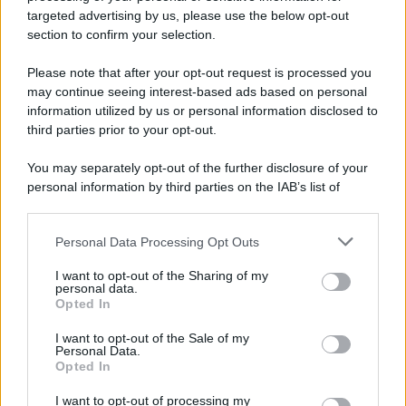
targeted advertising by us, please use the below opt-out
section to confirm your selection.
Please note that after your opt-out request is processed you
may continue seeing interest-based ads based on personal
information utilized by us or personal information disclosed to
third parties prior to your opt-out.
You may separately opt-out of the further disclosure of your
personal information by third parties on the IAB’s list of
downstream participants.
Personal Data Processing Opt Outs
This information may also be disclosed by us to third parties
on the IAB’s List of Downstream Participants that may further
I want to opt-out of the Sharing of my
disclose it to other third parties.
personal data.
Opted In
Please note that this website/app uses one or more Google
services and may gather and store information including but
I want to opt-out of the Sale of my
Personal Data.
not limited to your visit or usage behaviour. You may click to
Opted In
grant or deny consent to Google and its third-party tags to
use your data for below specified purposes in below Google
I want to opt-out of processing my