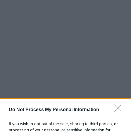
Do Not Process My Personal Information
If you wish to opt-out of the sale, sharing to third parties, or
processing of your personal or sensitive information for