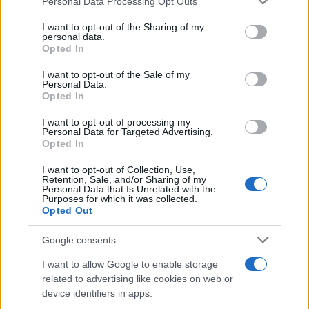
Personal Data Processing Opt Outs
This information may also be disclosed by us to third parties
on the IAB’s List of Downstream Participants that may further
I want to opt-out of the Sharing of my
disclose it to other third parties.
personal data.
Opted In
Please note that this website/app uses one or more Google
services and may gather and store information including but
I want to opt-out of the Sale of my
Personal Data.
not limited to your visit or usage behaviour. You may click to
Opted In
grant or deny consent to Google and its third-party tags to
use your data for below specified purposes in below Google
I want to opt-out of processing my
consent section.
Personal Data for Targeted Advertising.
Opted In
I want to opt-out of Collection, Use,
Retention, Sale, and/or Sharing of my
Personal Data that Is Unrelated with the
Purposes for which it was collected.
Opted Out
Google consents
I want to allow Google to enable storage
related to advertising like cookies on web or
device identifiers in apps.