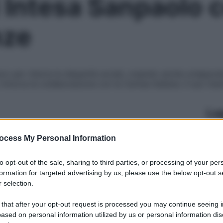
 Intesa Sanpaolo c
nze
 euro per ridurre le disparità sociali, creando anche un’appos
rinnova la collaborazione con la Caritas Italiana. Il suo ma
Le
ocess My Personal Information
to opt-out of the sale, sharing to third parties, or processing of your per
formation for targeted advertising by us, please use the below opt-out s
 selection.
 that after your opt-out request is processed you may continue seeing i
ased on personal information utilized by us or personal information dis