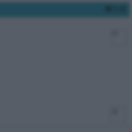
Faceboo
X
In