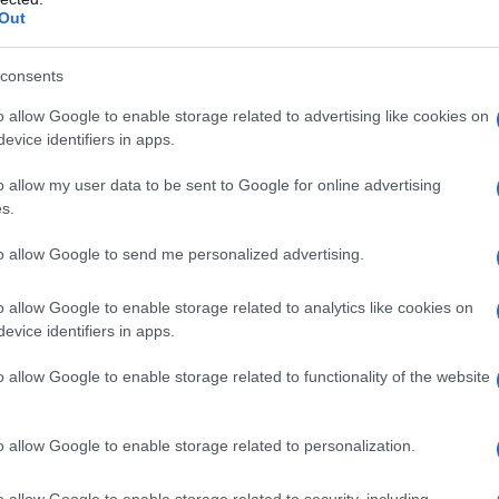
 disparità sociali
, per iniziative e progetti finalizzati
Out
il 2027
.
uso”, che risuona di fatti tangibili ben oltre il
 collettività. Un esempio concreto? Sempre spronato
consents
ociale, il Gruppo ha anche rinnovato la collaborazione
 consecutivo. Un altro passo dalla parte dei più
o allow Google to enable storage related to advertising like cookies on
evice identifiers in apps.
o allow my user data to be sent to Google for online advertising
ze
s.
nnuncio del consistente stanziamento contro le
to allow Google to send me personalized advertising.
nvegno “Nessuno escluso. Crescere insieme in un
olo”. A sostegno dell’incontro il caldo plauso di
 rivolto così al consigliere delegato e Ceo di Intesa
o allow Google to enable storage related to analytics like cookies on
 congratulo per l’iniziativa, nella quale proporrete
evice identifiers in apps.
vorare per l’inclusione
».
o allow Google to enable storage related to functionality of the website
o Messina
, a nome del Gruppo, rivelata di fronte a
ionali ed europee, organizzazioni non profit e
accogliamo, segno della nostra attenzione alla vita
o allow Google to enable storage related to personalization.
scia della popolazione italiana sia esclusa dalla
ere individuale propri di un’economia avanzata.
o allow Google to enable storage related to security, including