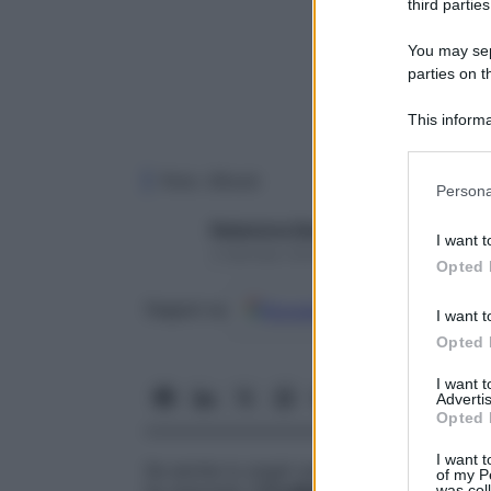
third parties
You may sepa
parties on t
This informa
Participants
Foto: iStock
Please note
Persona
information 
deny consent
Redazione Starbene
I want t
in below Go
3 Gennaio 2024 – Lettura 6 minuti
Opted 
Google
Discover
Fon
Seguici su
I want t
Opted 
I want 
Advertis
Opted 
I want t
Se anche tu sogni una società più giusta, 
of my P
was col