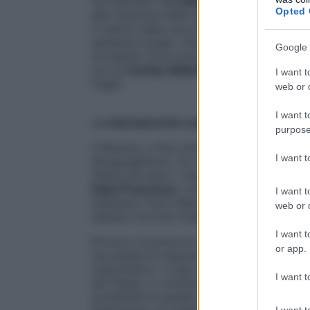
ha stanziato
1,5 miliardi di euro contro le
Opted 
alla riduzione delle disuguaglianze entro 
Il mantra della sua missione è “Nessuno escl
semplice slogan. Obiettivo: il bene della
Google 
da questo forte proposito di inclusione s
con la
Caritas Italiana
, per il quarto anno
I want t
fragili.
web or d
I want t
L
o stanziamento contro le disuguaglian
purpose
A Brescia, a fine ottobre, è avvenuto l’a
I want 
disuguaglianze, non a caso durante il co
Paese più equo. L’impegno di Intesa Sanpa
Papa Francesco
, che con una lettera si è
I want t
Sanpaolo Carlo Messina: «Caro fratello, mi
web or d
esempi concreti di
come una banca può la
I want t
Ed ecco la presa di responsabilità di
Carl
or app.
una platea di esponenti di istituzioni naz
imprenditori: «I dati che costantemente r
I want t
del Paese, ci confermano come un’ampia fa
possibilità di godere dei livelli di beness
I want t