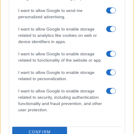
I want to allow Google to send me
personalized advertising.
I want to allow Google to enable storage
related to analytics like cookies on web or
device identifiers in apps.
I want to allow Google to enable storage
related to functionality of the website or app.
I want to allow Google to enable storage
related to personalization.
I want to allow Google to enable storage
related to security, including authentication
functionality and fraud prevention, and other
user protection.
CONFIRM