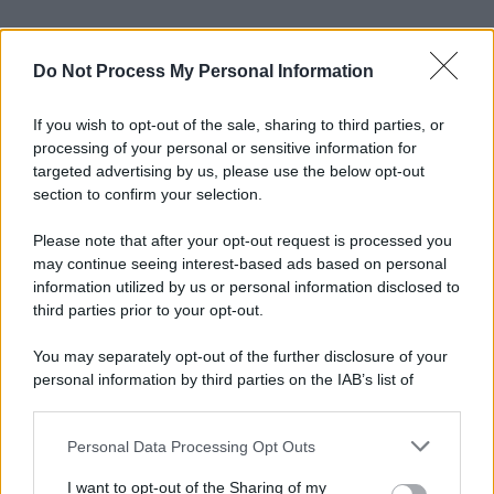
Do Not Process My Personal Information
If you wish to opt-out of the sale, sharing to third parties, or
processing of your personal or sensitive information for
targeted advertising by us, please use the below opt-out
section to confirm your selection.
Please note that after your opt-out request is processed you
may continue seeing interest-based ads based on personal
information utilized by us or personal information disclosed to
third parties prior to your opt-out.
You may separately opt-out of the further disclosure of your
personal information by third parties on the IAB’s list of
downstream participants.
Personal Data Processing Opt Outs
This information may also be disclosed by us to third parties
on the IAB’s List of Downstream Participants that may further
I want to opt-out of the Sharing of my