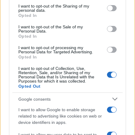
on the IAB’s List of Downstream Participants that may further
I want to opt-out of the Sharing of my
disclose it to other third parties.
personal data.
Opted In
Please note that this website/app uses one or more Google
services and may gather and store information including but
I want to opt-out of the Sale of my
Personal Data.
not limited to your visit or usage behaviour. You may click to
Opted In
grant or deny consent to Google and its third-party tags to
use your data for below specified purposes in below Google
I want to opt-out of processing my
consent section.
Personal Data for Targeted Advertising.
Opted In
I want to opt-out of Collection, Use,
Retention, Sale, and/or Sharing of my
Personal Data that Is Unrelated with the
Purposes for which it was collected.
Opted Out
Google consents
I want to allow Google to enable storage
related to advertising like cookies on web or
device identifiers in apps.
I want to allow my user data to be sent to