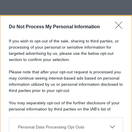
Do Not Process My Personal Information
If you wish to opt-out of the sale, sharing to third parties, or
processing of your personal or sensitive information for
targeted advertising by us, please use the below opt-out
section to confirm your selection.
Please note that after your opt-out request is processed you
may continue seeing interest-based ads based on personal
information utilized by us or personal information disclosed to
third parties prior to your opt-out.
You may separately opt-out of the further disclosure of your
personal information by third parties on the IAB’s list of
downstream participants.
Personal Data Processing Opt Outs
This information may also be disclosed by us to third parties