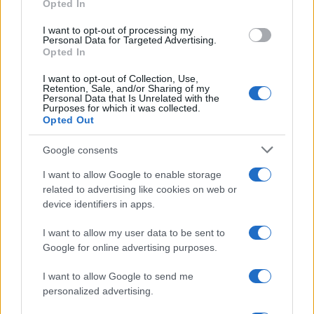
Opted In
grant or deny consent to Google and its third-party tags to
use your data for below specified purposes in below Google
I want to opt-out of processing my
consent section.
Personal Data for Targeted Advertising.
Opted In
I want to opt-out of Collection, Use,
Retention, Sale, and/or Sharing of my
Personal Data that Is Unrelated with the
Purposes for which it was collected.
Opted Out
Google consents
I want to allow Google to enable storage
related to advertising like cookies on web or
device identifiers in apps.
I want to allow my user data to be sent to
Google for online advertising purposes.
I want to allow Google to send me
personalized advertising.