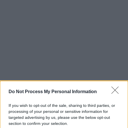
Do Not Process My Personal Information
If you wish to opt-out of the sale, sharing to third parties, or
processing of your personal or sensitive information for
targeted advertising by us, please use the below opt-out
section to confirm your selection.