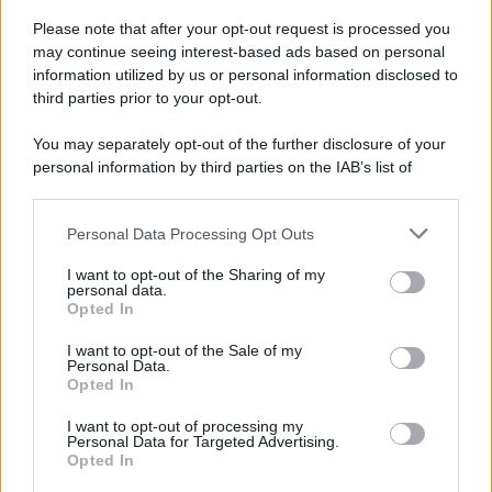
Please note that after your opt-out request is processed you
may continue seeing interest-based ads based on personal
information utilized by us or personal information disclosed to
third parties prior to your opt-out.
You may separately opt-out of the further disclosure of your
personal information by third parties on the IAB’s list of
downstream participants.
Personal Data Processing Opt Outs
This information may also be disclosed by us to third parties
on the IAB’s List of Downstream Participants that may further
I want to opt-out of the Sharing of my
disclose it to other third parties.
personal data.
Opted In
Please note that this website/app uses one or more Google
services and may gather and store information including but
I want to opt-out of the Sale of my
Personal Data.
not limited to your visit or usage behaviour. You may click to
Opted In
grant or deny consent to Google and its third-party tags to
use your data for below specified purposes in below Google
I want to opt-out of processing my
consent section.
Personal Data for Targeted Advertising.
Opted In