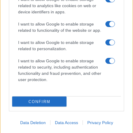
related to analytics like cookies on web or
device identifiers in apps.
I want to allow Google to enable storage
related to functionality of the website or app.
I want to allow Google to enable storage
related to personalization.
I want to allow Google to enable storage
related to security, including authentication
functionality and fraud prevention, and other
user protection.
CONFIRM
Data Deletion
Data Access
Privacy Policy