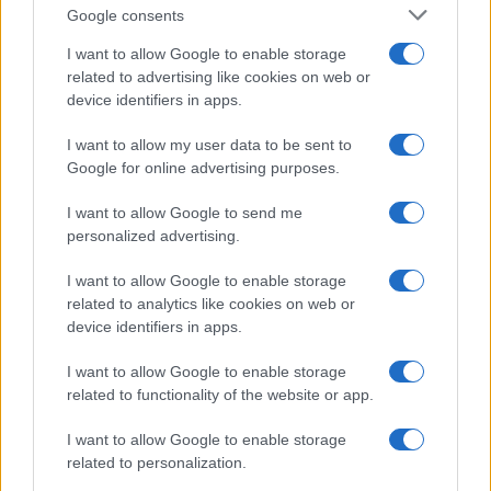
Google consents
I want to allow Google to enable storage
related to advertising like cookies on web or
device identifiers in apps.
I want to allow my user data to be sent to
Google for online advertising purposes.
I want to allow Google to send me
personalized advertising.
I want to allow Google to enable storage
related to analytics like cookies on web or
device identifiers in apps.
I want to allow Google to enable storage
related to functionality of the website or app.
I want to allow Google to enable storage
related to personalization.