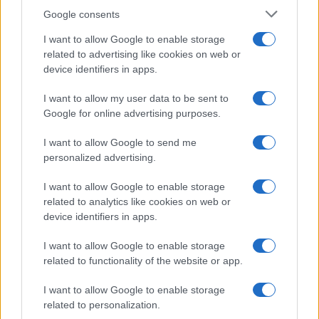
Google consents
I want to allow Google to enable storage
related to advertising like cookies on web or
device identifiers in apps.
I want to allow my user data to be sent to
Google for online advertising purposes.
I want to allow Google to send me
personalized advertising.
I want to allow Google to enable storage
related to analytics like cookies on web or
device identifiers in apps.
I want to allow Google to enable storage
related to functionality of the website or app.
I want to allow Google to enable storage
related to personalization.