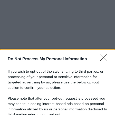
Do Not Process My Personal Information
If you wish to opt-out of the sale, sharing to third parties, or
processing of your personal or sensitive information for
targeted advertising by us, please use the below opt-out
section to confirm your selection.
Please note that after your opt-out request is processed you
may continue seeing interest-based ads based on personal
information utilized by us or personal information disclosed to
third parties prior to your opt-out.