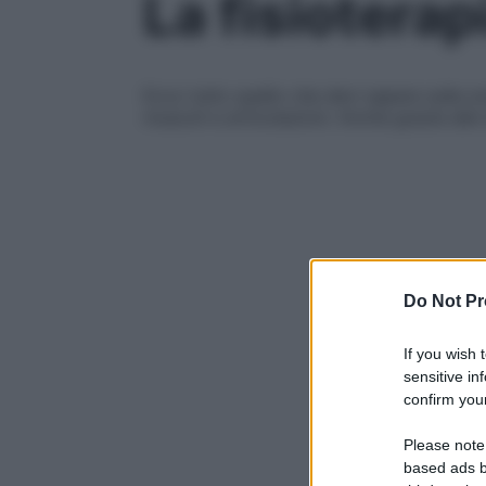
La fisioterap
Ecco tutto quello che devi sapere sulla sc
muscoli e articolazioni. Anche grazie alle 
Do Not Pr
If you wish 
sensitive in
confirm your
Please note
based ads b