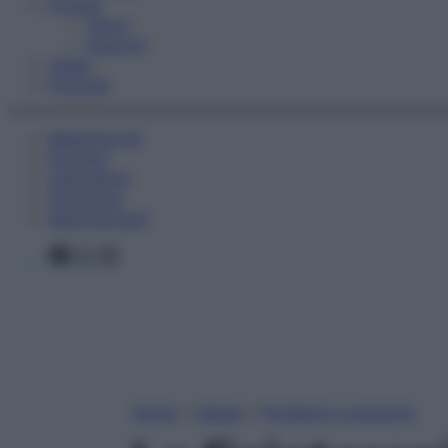
Fitness
Sport
Esercizi
Video
Podcast
Medicina AZ
Farmaci
Calcolatori
Oroscopo
Abbonamenti
Facebook
X
Instagram
Home
»
Salute
»
Problemi e soluzioni