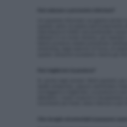
Può educare a prevenire infortuni?
Un paziente informato sa gestire anche il
quando sento di essere particolarmente af
stanchezza è infatti una potenziale causa d
allenerò in un modo diverso, per esempio c
lesioni possono essere prevenute cambia
stretching, degli esercizi di forza, di stab
queste variazioni possiamo ridurre gli inf
Può migliorare la postura?
Sì, anche negli anziani. Molti pazienti, pe
spalle anteposte, oppure camminano male, 
correggere e migliorare. La postura è una 
alleniamo i nostri muscoli e recuperiamo 
movimenti più fluidi, meno faticosi e più f
Che terapie strumentali si possono usa