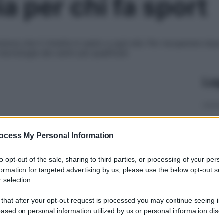
ia per chi fa sport
ienza che ti rimette in sesto a ogni età. Per recuperare dop
tecnologie dei centri più qualificati
Le
ocess My Personal Information
to opt-out of the sale, sharing to third parties, or processing of your per
formation for targeted advertising by us, please use the below opt-out s
 selection.
 that after your opt-out request is processed you may continue seeing i
ased on personal information utilized by us or personal information dis