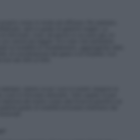
 proprio corpo in modo più efficace. Per esempio,
faticato, sarò in grado di gestirmi meglio. La
i infortunio. Così, nel giorno in cui sono giù, mi
on carichi più leggeri. Si è visto che tantissime
ndo la modalità di riscaldamento, aggiungendo dello
ilità, di coordinazione del gesto e di mobilità. Con
ortuni dal 30% al 50%.
r esempio, stanno un po’ curvi in avanti, tengono le
e poi si ritrovano doloranti. Tutto questo si può
reazione del nostro corpo alla forza di gravità e se
qualche grado di mobilità articolare otterremo dei
unzionali.
re?