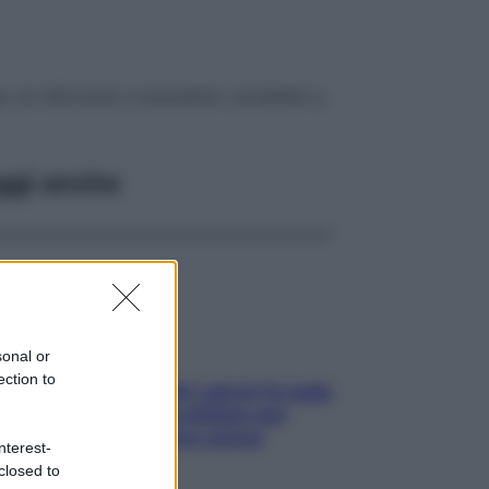
o un infortunio e prevenire i problemi a
ggi anche
sonal or
ection to
Doccia, lavarsi tutti i giorni fa male
alla pelle? I miti da sfatare per
proteggerla davvero senza
nterest-
stressarla
closed to