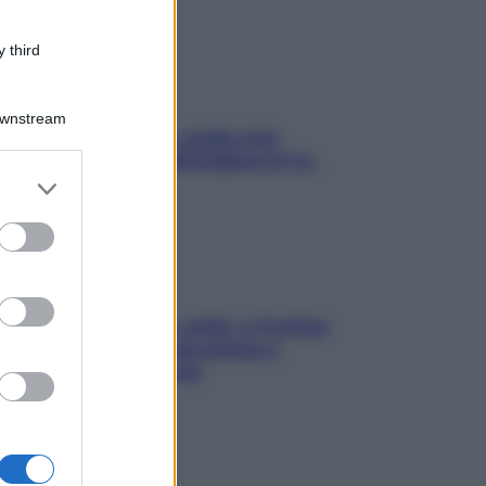
 third
Downstream
Aria condizionata: usala così,
senza rischiare raffreddore & Co.
er and store
to grant or
ed purposes
Mindfulness tra le vette: a Cortina
due giorni lontani da stress e
ansia da smartphone