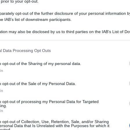
 prior to your opt-out.
rately opt-out of the further disclosure of your personal information by
he IAB’s list of downstream participants.
tion may also be disclosed by us to third parties on the IAB’s List of 
 that may further disclose it to other third parties.
 that this website/app uses one or more Google services and may gath
l Data Processing Opt Outs
including but not limited to your visit or usage behaviour. You may click 
 to Google and its third-party tags to use your data for below specifi
o opt-out of the Sharing of my personal data.
ogle consent section.
In
ti preferite
o opt-out of the Sale of my Personal Data.
In
to opt-out of processing my Personal Data for Targeted
ing.
In
o opt-out of Collection, Use, Retention, Sale, and/or Sharing
nisti del grande evento tutto dedicato al benessere
ersonal Data that Is Unrelated with the Purposes for which it
va mancare la
fisioterapia
, la scienza che studia il
lected.