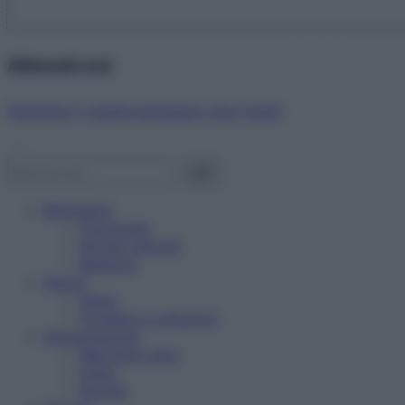
Abbonati ora!
Starbene ti regala benessere ogni mese!
Benessere
Psicologia
Rimedi naturali
Bellezza
Salute
News
Problemi e soluzioni
Alimentazione
Mangiare sano
Diete
Ricette