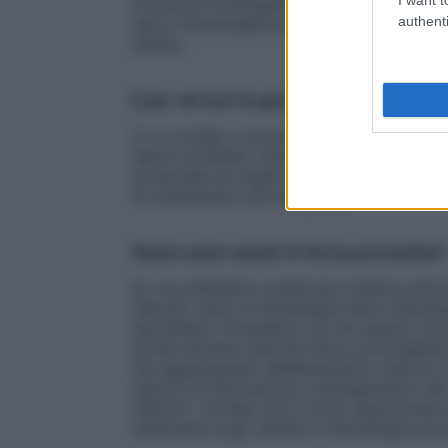
ma anche l’osteopata e il nutrizionista. A 
authenti
sarà il fisioterapista che eventualmente in
adatto.
E per chi non fa sport?
Ci si rivolge a noi per qualche fastidio o d
danno problemi. Quando il paziente cominc
potenziale di miglioramento diventa alto. 
di trattamento più adeguata.
Si può usare anche in forma preventiva?
Sì, ma dobbiamo analizzare insieme attività
disturbi, però la fisioterapia deve indivi
quotidiane. Prendiamo chi sta seduto tutto 
anche durante l’attività fisica, prolungher
ma aggiungendo all’allenamento esercizi di
esercizi di attivazione e allungamento dei
inferiori. Un’idea che è molto apprezzata da
settimana yoga, pilates o fisioterapia pos