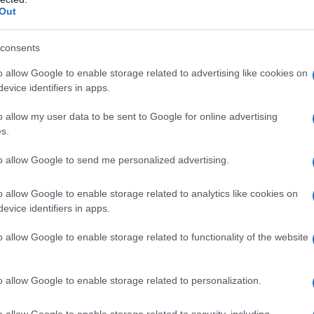
o. Ce ne parla la dottoressa
Michela Galizzi
,
Out
rapia RAF First Clinic – Gruppo San Donato.
consents
 usa più di frequente?
o allow Google to enable storage related to advertising like cookies on
evice identifiers in apps.
dolore, ma anche per migliorare la performance
e imparare a prevenire i guai e a continuare la propria
o allow my user data to be sent to Google for online advertising
s.
atoriale e si ritrovano ad aver bisogno della
to allow Google to send me personalized advertising.
o allow Google to enable storage related to analytics like cookies on
 si allena sempre in modo corretto. Un esempio? Le
evice identifiers in apps.
vati, e quindi riescono a dedicarsi all’attività fisica
oppure non sono costanti. E c’è anche chi inizia un
o allow Google to enable storage related to functionality of the website
iente attenzione l’impostazione tecnica di partenza.
opedico?
o allow Google to enable storage related to personalization.
 un’équipe che prevede l’ortopedico, il fisioterapista
o allow Google to enable storage related to security, including