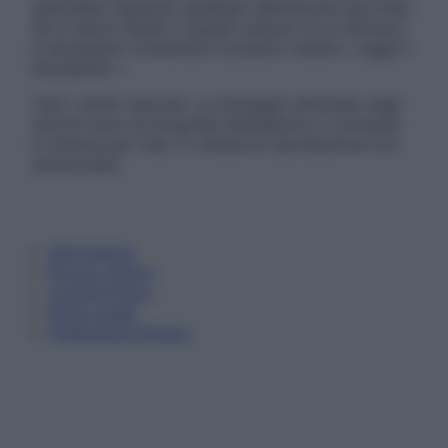
specialisti riguardo qualsiasi indicazione riportata.
Se si hanno dubbi o quesiti sull’uso di un farmaco
è necessario contattare il proprio medico. Leggi il
Disclaimer »
Tutti i diritti riservati. Le immagini utilizzate negli
articoli sono di proprietà dell’editore o concesse
in licenza per l’uso. È vietata la riproduzione non
autorizzata.
Informativa
Privacy Policy
Cookie Policy
Note Legali
Preferenze Privacy