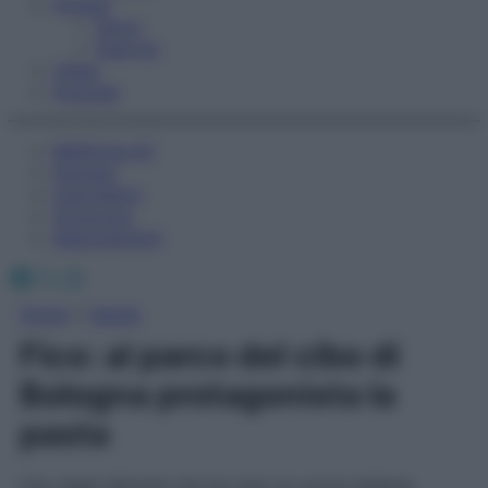
Fitness
Sport
Esercizi
Video
Podcast
Medicina AZ
Farmaci
Calcolatori
Oroscopo
Abbonamenti
Facebook
X
Instagram
Home
»
Salute
Fico: al parco del cibo di
Bologna protagonista la
pasta
Uno degli alimenti che ha reso la cucina italiana