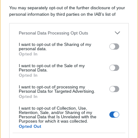
You may separately opt-out of the further disclosure of your
personal information by third parties on the IAB’s list of
downstream participants.
Personal Data Processing Opt Outs
This information may also be disclosed by us to third parties
on the IAB’s List of Downstream Participants that may further
I want to opt-out of the Sharing of my
disclose it to other third parties.
personal data.
Opted In
Please note that this website/app uses one or more Google
services and may gather and store information including but
I want to opt-out of the Sale of my
Personal Data.
not limited to your visit or usage behaviour. You may click to
Opted In
grant or deny consent to Google and its third-party tags to
use your data for below specified purposes in below Google
I want to opt-out of processing my
consent section.
Personal Data for Targeted Advertising.
Opted In
I want to opt-out of Collection, Use,
Retention, Sale, and/or Sharing of my
Personal Data that Is Unrelated with the
Purposes for which it was collected.
Opted Out