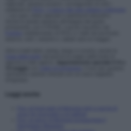
regionali, saranno proprio i protagonisti di tutti i
weekend di
FICO – il parco del cibo italiano a Bologna
– con quiz, menu speciali e spettacoli educativi.
Anche le serate saranno all’insegna del gusto
primaverile, con il FICNIC, il picnic bucolico nel
frutteto
mediterraneo di FICO, e i balli nel porticato
esterno, tutti i venerdì e i sabati sera di maggio.
Oltre a balli latini, swing, tango e country, anche la
Casa delle bolle
riproporrà la magia delle bolle di
sapone a cielo aperto.
Appuntamento speciale il 14 e
15 maggio
con
Calici di primavera
, il tour per gustare
tantissime cantine vinicole con un unico biglietto
d’ingresso.
Leggi anche
Fico: al food park di Bologna tutti a caccia di
uova (di cioccolato e di gallina)
Fico: al parco di Bologna protagonista il
Parmigiano Reggiano