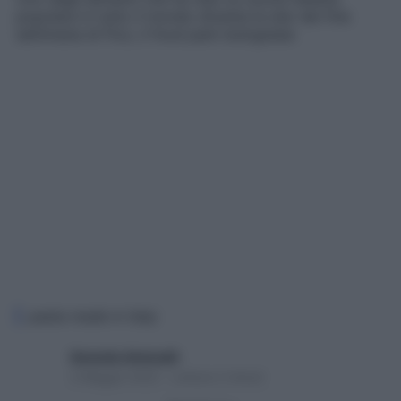
popolare in tutto il mondo diventa la star dei fine
settimana di Fico, il food park bolognese
pasta made in Italy
Gerardo Antonelli
4 Maggio 2022 – Lettura 2 minuti