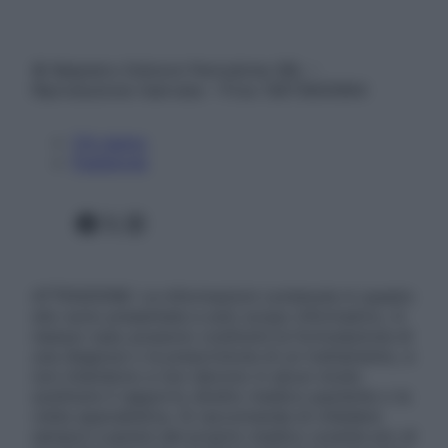
© Belpietro Edizioni Periodiche SRL –
Riproduzione riservata – P.Iva 13673600964
Chi siamo
Pubblicità
Facebook
X
Instagram
ATTENZIONE: Le informazioni contenute in questo
sito sono presentate a solo scopo informativo, in
nessun caso possono costituire la formulazione di
una diagnosi o la prescrizione di un trattamento, e
non intendono e non devono in alcun modo
sostituire il rapporto diretto medico-paziente o la
visita specialistica. Si raccomanda di chiedere
sempre il parere del proprio medico curante e/o di