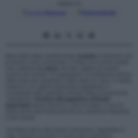
Seguici su
Google
Discover
Fonti preferite
Base della dieta mediterranea,
la pasta
è l’alimento più
prodotto e più consumato in Italia. Ed è anche quello
che, insieme alla
pizza
, ha reso celebre la nostra
cucina nel mondo. Fa ingrassare? Considerata nemica
della linea dai sostenitori delle diete no carb, in realtà,
inserita in un regime alimentare equilibrato e
consumata nelle quantità ottimali (80g è la porzione
“standard”),
fornisce all’organismo nutrienti
importanti
senza favorire i chili di troppo. E poi fa
bene anche alla mente perché ha un’azione rilassante
e anti-stress.
Via libera allora alla pasta! Carbonara, tagliatelle al
ragù, linguine al pesto e molte altre specialità