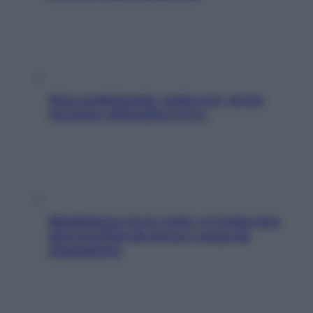
Aria condizionata: usala così, senza
rischiare raffreddore & Co.
Mindfulness tra le vette: a Cortina due
giorni lontani da stress e ansia da
smartphone