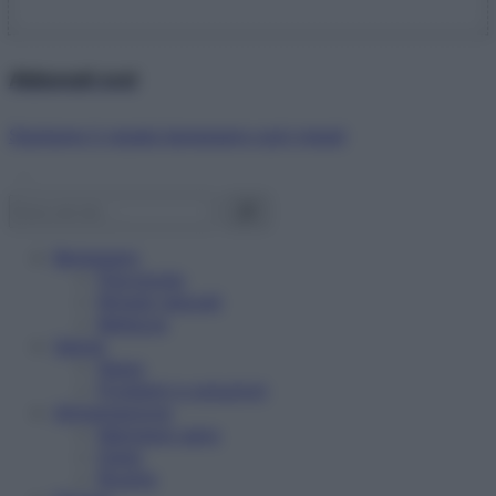
Abbonati ora!
Starbene ti regala benessere ogni mese!
Benessere
Psicologia
Rimedi naturali
Bellezza
Salute
News
Problemi e soluzioni
Alimentazione
Mangiare sano
Diete
Ricette