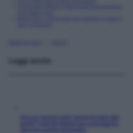
Fico, a Bologna il parco da gustare
FICO Eataly World, il festival enogastronomico
del made in Italy
Riapre Fico, il food park per gustare il made in
Italy e divertirsi
, 
MADE IN ITALY
PASTA
Leggi anche
Doccia, lavarsi tutti i giorni fa male alla
pelle? I miti da sfatare per proteggerla
davvero senza stressarla