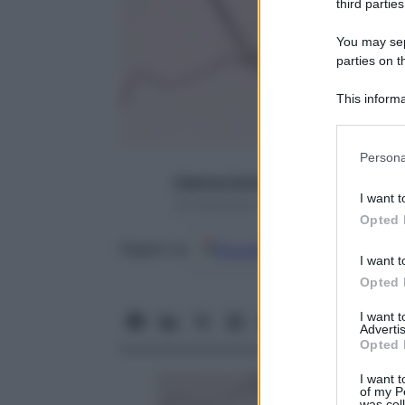
third parties
You may sepa
parties on t
This informa
Participants
Please note
Persona
information 
Caterina Caristo
deny consent
I want t
30 Settembre 2016 – Lettura 3 minuti
in below Go
Opted 
Google
Discover
Fon
Seguici su
I want t
Opted 
I want 
Advertis
Opted 
I want t
of my P
was col