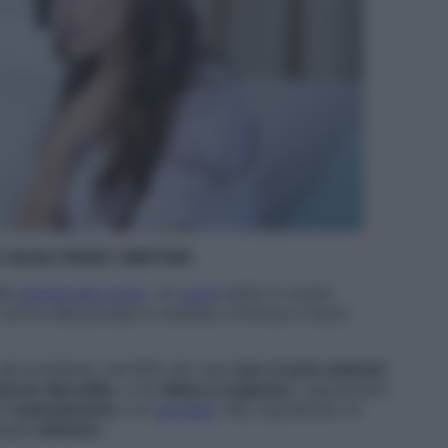
E QUALI SONO I SINTOMI
lle
aritmie del cuore
. «Il
cuore
batte in modo
arriva alla pompa in maniera continua e l’auto
del problema: nel 60% dei casi
non ci sono sintomi
.
verso dal solito
, si fa
fatica a respirare
, soprattutto
di
mancamento
o di
vertigini
. Ma, soprattutto le
uesti
sintomi
».