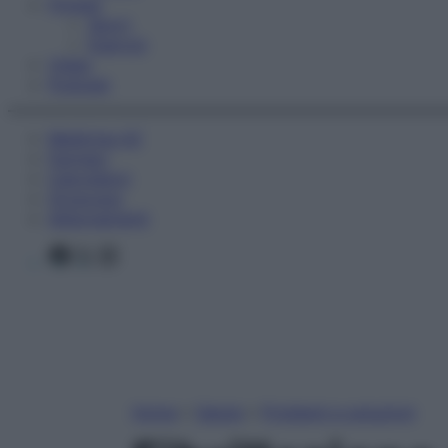
Fitness
Sport
Esercizi
Video
Podcast
Medicina AZ
Farmaci
Calcolatori
Oroscopo
Abbonamenti
Facebook
X
Instagram
Home
»
Salute
»
Problemi e soluzioni