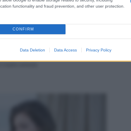
e
raddoppieranno
nei prossimi anni per il progressivo
cation functionality and fraud prevention, and other user protection.
e», avverte
Lidia Rota Vender
, responsabile del
obale di Humanitas Research Hospital e presidente
bosi e alle malattie cardiovascolari.
CONFIRM
ata mondiale della fibrillazione atriale
, il 10
per spiegare a tutti, in maniera semplice, di che
Data Deletion
Data Access
Privacy Policy
l nostro articolo.