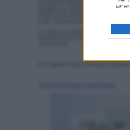
europei e un italiano su 100. «Numeri ch
authenti
allungamento della vita della popolazion
Centro di prevenzione cardiovascolare gl
di
Alt
– Associazione per la lotta alla trom
La Onlus, in occasione della recente
Giorn
settembre 2016, ha usato creato un
video
cosa si tratta.
Vuoi saperne di più? Continua a sfogliare i
Fai la tua domanda ai nostri esperti