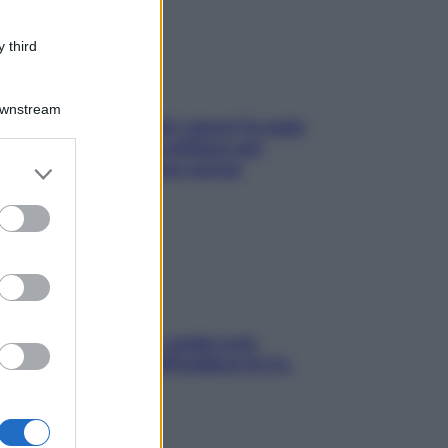
 third
Downstream
Doccia, lavarsi tutti i giorni fa male
alla pelle? I miti da sfatare per
er and store
proteggerla davvero senza
to grant or
stressarla
ed purposes
Aria condizionata: usala così,
senza rischiare raffreddore & Co.