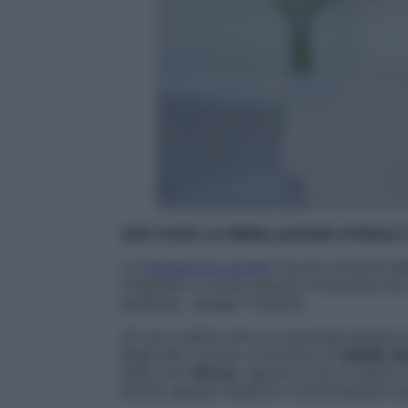
CHE COS’È LA FIBRILLAZIONE ATRIALE 
La
fibrillazione atriale
è la più comune de
irregolare: è come quando la benzina non 
sussulta», spiega il medico.
«E non è detto che ci si accorga sempre 
Negli altri, invece, si avverte un
battito di
dopo uno
sforzo
, oppure si ha un senso 
donne, spesso tendono a sottovalutare q