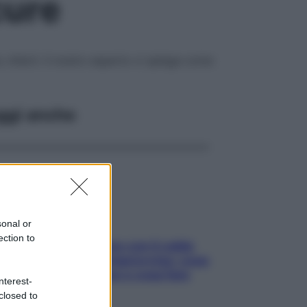
cure
 infarti. Il nostro esperto ci spiega come
ggi anche
sonal or
ection to
Perché la pressione con il caldo
scende e sale all’improvviso: cosa
succede alle donne e cosa fare
nterest-
subito
closed to