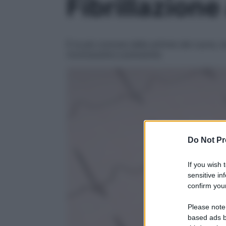
Fibrillazione
È la più comune delle aritmie del cuore, m
riconoscerla e prevenirla
Do Not Pr
If you wish 
sensitive in
confirm your
Please note
based ads b