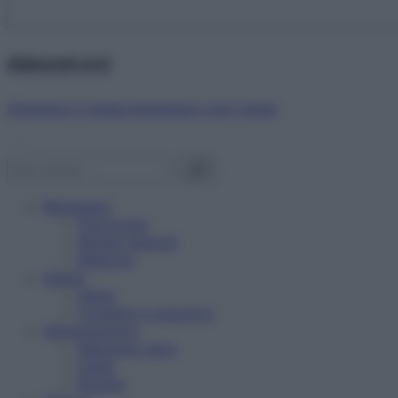
Abbonati ora!
Starbene ti regala benessere ogni mese!
Benessere
Psicologia
Rimedi naturali
Bellezza
Salute
News
Problemi e soluzioni
Alimentazione
Mangiare sano
Diete
Ricette