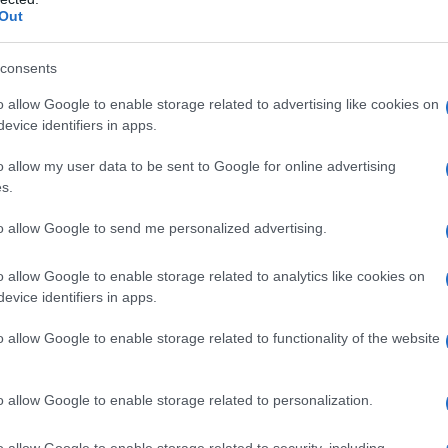
Out
consents
o allow Google to enable storage related to advertising like cookies on
evice identifiers in apps.
o allow my user data to be sent to Google for online advertising
s.
to allow Google to send me personalized advertising.
o allow Google to enable storage related to analytics like cookies on
evice identifiers in apps.
o allow Google to enable storage related to functionality of the website
o allow Google to enable storage related to personalization.
 dati dell’Organizzazione mondiale della sanità,
2% della popolazione mondiale, circa 6 miliardi di
o allow Google to enable storage related to security, including