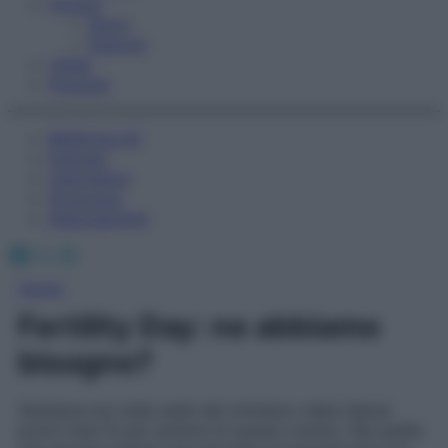
Fitness
Sport
Esercizi
Video
Podcast
Medicina AZ
Farmaci
Calcolatori
Oroscopo
Abbonamenti
Facebook
X
Instagram
Home
Fertility Day: ne abbiamo
bisogno?
Starbene era nella sede del ministero della Salute
pochi mesi fa per parlare di questo evento. Ma quella