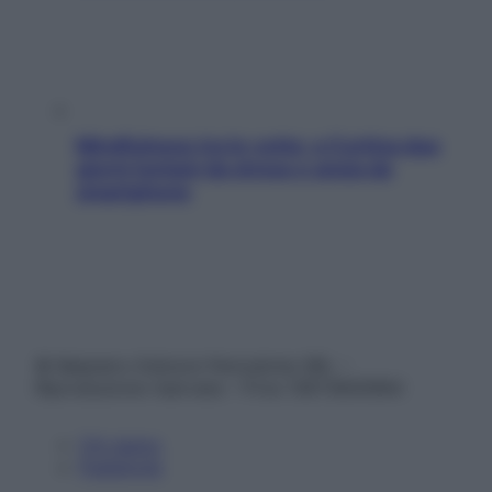
Mindfulness tra le vette: a Cortina due
giorni lontani da stress e ansia da
smartphone
© Belpietro Edizioni Periodiche SRL –
Riproduzione riservata – P.Iva 13673600964
Chi siamo
Pubblicità