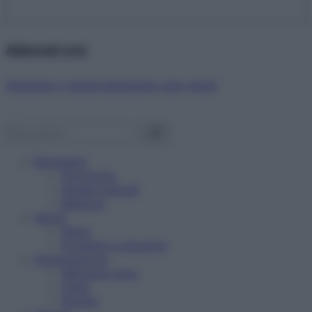
Abbonati ora!
Starbene ti regala benessere ogni mese!
Benessere
Psicologia
Rimedi naturali
Bellezza
Salute
News
Problemi e soluzioni
Alimentazione
Mangiare sano
Diete
Ricette