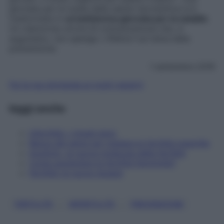
giornata per la tutela della salute riproduttiva si è
trasformata in
un’antistorica giornata per la natalità
.
Un clamoroso errore di comunicazione che, ci
auguriamo, non spenga i riflettori sul tema della
prevenzione.
1 settembre 2016
Fai la tua domanda ai nostri esperti
leggi anche
Infertilità: i rimedi dolci
Banca del seme per tutelare la fertilità maschile
Inositolo, la nuova molecola della fertilità
Come aumentare la fertilità femminile?
Fertilità: le nuove terapie
, 
, 
FERTILITÀ
INFERTILITÀ
PREVENZIONE