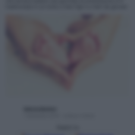
che doveva essere una giornata di prevenzione si è
trasformata in un invito a fare figli e a farli da giovani
Sabrina Barbieri
1 Settembre 2016 – Lettura 2 minuti
Seguici su