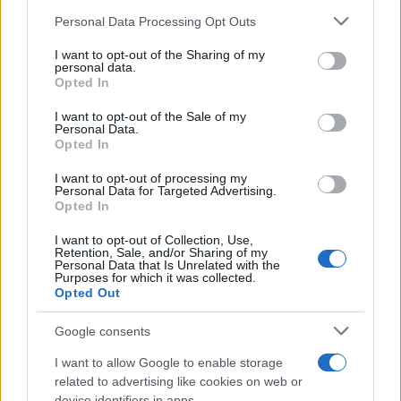
Personal Data Processing Opt Outs
This information may also be disclosed by us to third parties
on the IAB’s List of Downstream Participants that may further
I want to opt-out of the Sharing of my
disclose it to other third parties.
personal data.
Opted In
Please note that this website/app uses one or more Google
services and may gather and store information including but
I want to opt-out of the Sale of my
Personal Data.
not limited to your visit or usage behaviour. You may click to
Opted In
grant or deny consent to Google and its third-party tags to
use your data for below specified purposes in below Google
I want to opt-out of processing my
consent section.
Personal Data for Targeted Advertising.
Opted In
I want to opt-out of Collection, Use,
Retention, Sale, and/or Sharing of my
Personal Data that Is Unrelated with the
Purposes for which it was collected.
Opted Out
Google consents
I want to allow Google to enable storage
related to advertising like cookies on web or
device identifiers in apps.