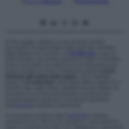
Google
Discover
Fonti preferite
A fine maggio, assieme a una dozzina di altre
giornaliste, ho partecipato nella sede del ministero
della Salute a un incontro sul
Fertility Day
. Il giorno
della fertilità: una novità assoluta in Italia. Il ministero
aveva convocato noi esperte di comunicazione per
avere consigli su come comunicare questo
evento
dedicato alla salute della coppia
, che si sarebbe
tenuto il
22 settembre
. Alla salute della coppia? Sì, il
Fertility Day, negli intenti, sarebbe dovuto essere un
momento in cui fare prevenzione e promuovere i
comportamenti giusti per contrastare l’aumento
dell’
infertilità
maschile e femminile.
Ci era parsa un’ottima idea: l’
infertilità
è spesso
causata da uno stile di vita sbagliato, trascuratezza,
esami e controlli non fatti. Per negligenza o ignoranza