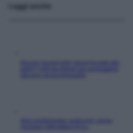
Leggi anche
Doccia, lavarsi tutti i giorni fa male alla
pelle? I miti da sfatare per proteggerla
davvero senza stressarla
Aria condizionata: usala così, senza
rischiare raffreddore & Co.