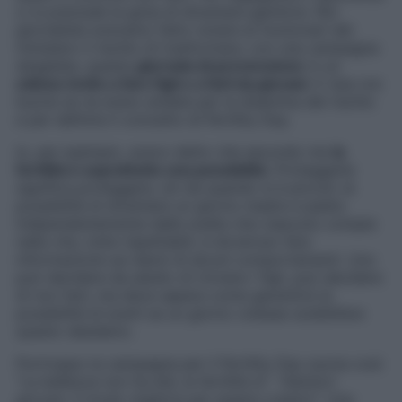
ci si preclude la gioia di diventare genitore. Noi
giornaliste avevamo fatto notare ai funzionari del
ministero il rischio di trasformare, con una campagna
sbagliata, questa
giornata di prevenzione
in un
odioso invito a fare figli e a farli da giovani
. E due ore
buone se ne erano andate per la disamina del rischio
e per definire il concetto di Fertility Day.
Io, per esempio, avevo detto che secondo me
la
fertilità è soprattutto una possibilità
. Proteggerla
significa proteggere, sin da quando si è piccoli, la
possibilità di diventare un giorno madre e padre.
Indipendentemente dalle scelte che ciascuno compie
nella vita, tutte rispettabili, è doveroso fare
informazione sui danni di alcuni comportamenti. Uno
può decidere da adulto di rinviare i figli, può decidere
di non farli, ma deve sapere come garantirsi la
possibilità di averli se un giorno volesse soddisfare
questo desiderio.
Purtroppo la campagna per il Fertility Day suona così:
“
La bellezza non ha età, la fertilità sì
“. “
Genitori
giovani. Il modo migliore per essere creativi
“. Una