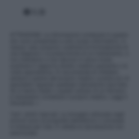
Facebook
X
Instagram
ATTENZIONE: Le informazioni contenute in questo
sito sono presentate a solo scopo informativo, in
nessun caso possono costituire la formulazione di
una diagnosi o la prescrizione di un trattamento, e
non intendono e non devono in alcun modo
sostituire il rapporto diretto medico-paziente o la
visita specialistica. Si raccomanda di chiedere
sempre il parere del proprio medico curante e/o di
specialisti riguardo qualsiasi indicazione riportata.
Se si hanno dubbi o quesiti sull’uso di un farmaco
è necessario contattare il proprio medico. Leggi il
Disclaimer »
Tutti i diritti riservati. Le immagini utilizzate negli
articoli sono di proprietà dell’editore o concesse
in licenza per l’uso. È vietata la riproduzione non
autorizzata.