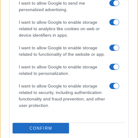
I want to allow Google to send me
personalized advertising.
I want to allow Google to enable storage
related to analytics like cookies on web or
device identifiers in apps.
I want to allow Google to enable storage
related to functionality of the website or app.
I want to allow Google to enable storage
related to personalization.
I want to allow Google to enable storage
related to security, including authentication
functionality and fraud prevention, and other
user protection.
CONFIRM