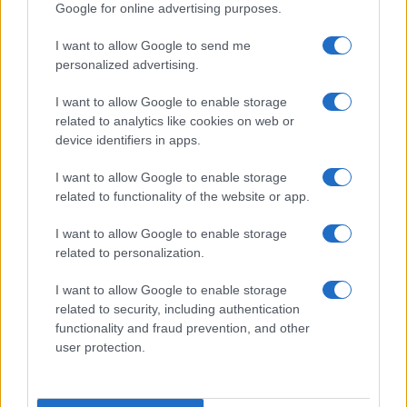
Google for online advertising purposes.
I want to allow Google to send me
personalized advertising.
I want to allow Google to enable storage
related to analytics like cookies on web or
device identifiers in apps.
I want to allow Google to enable storage
related to functionality of the website or app.
I want to allow Google to enable storage
related to personalization.
I want to allow Google to enable storage
related to security, including authentication
functionality and fraud prevention, and other
user protection.