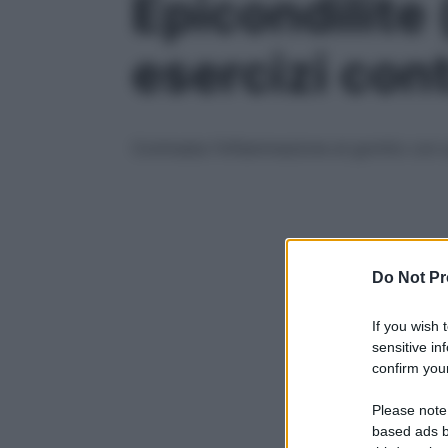
Epicondilite 
esercizi cont
Contrasta l’infiammazione al gomito con que
Do Not Pr
If you wish 
sensitive in
confirm your
Please note
based ads b