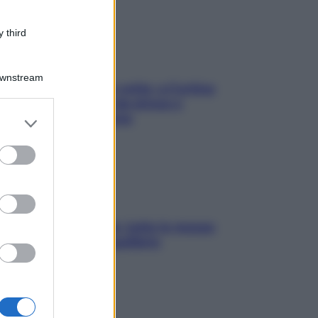
 third
Downstream
Mindfulness tra le vette: a Cortina
due giorni lontani da stress e
ansia da smartphone
er and store
to grant or
ed purposes
SOS pelle irritabile: tutte le mosse
per riportarla in equilibrio