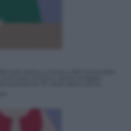
ella mano destra su un tavolo e fletti il più possibile
 porta il peso sul braccio: sentirai una leggera
ta posizione per 30”, quindi rilassa e riprova.
ani.