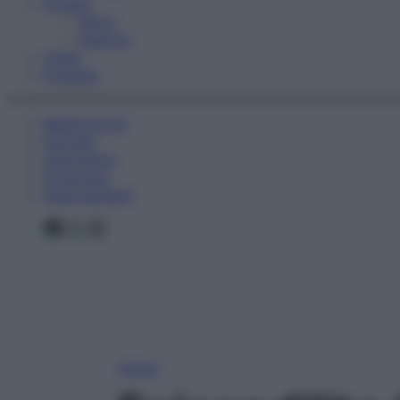
Fitness
Sport
Esercizi
Video
Podcast
Medicina AZ
Farmaci
Calcolatori
Oroscopo
Abbonamenti
Facebook
X
Instagram
Home