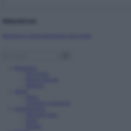
Abbonati ora!
Starbene ti regala benessere ogni mese!
Benessere
Psicologia
Rimedi naturali
Bellezza
Salute
News
Problemi e soluzioni
Alimentazione
Mangiare sano
Diete
Ricette