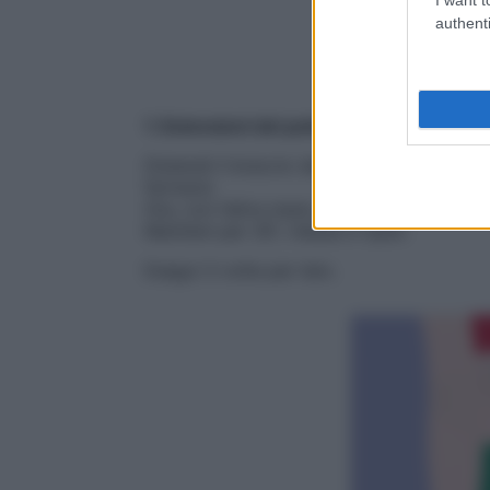
authenti
1. Estensioni del polso
Distendi il braccio destro in avanti e sol
fermarsi.
Ora, con l’altra mano, afferra le dita e tir
Mantieni per 30”, rilassa e ripeti.
Esegui 3 volte per lato.