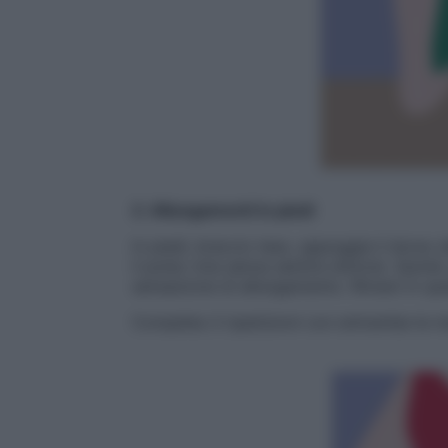
2. Allungamenti in piedi
In piedi, braccio teso, appoggia il dorso d
il polso (ma senza sentire dolore). Quindi,
sensazione di allungamento. Rimani in ques
Completa 3 ripetizioni con entrambe le m