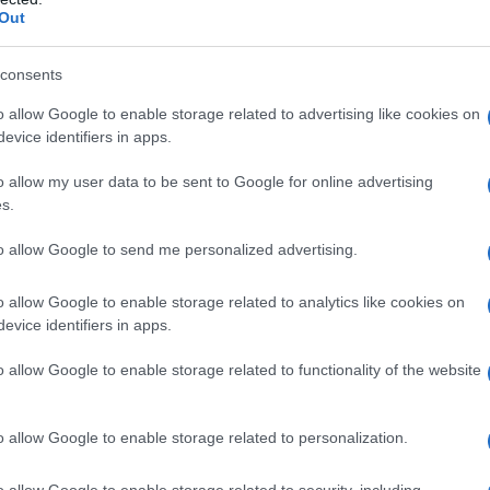
Out
 il cosiddetto “gomito del tennista” è
l’infiammazione
consents
ono nel gomito
, coinvolti nei movimenti di polso e
nnis
e golf, ma sono a rischio anche parrucchieri,
o allow Google to enable storage related to advertising like cookies on
li
, fisioterapista a Pisa e Lucca. Che consiglia questi
evice identifiers in apps.
 l’ortopedico. Utili per contrastare il dolore e come
i giorni fino al miglioramento dei sintomi.
o allow my user data to be sent to Google for online advertising
s.
to allow Google to send me personalized advertising.
o allow Google to enable storage related to analytics like cookies on
evice identifiers in apps.
o allow Google to enable storage related to functionality of the website
o allow Google to enable storage related to personalization.
o allow Google to enable storage related to security, including