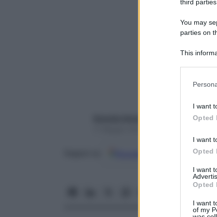
third parties
You may sepa
parties on t
This informa
Participants
Please note
Persona
information 
deny consent
I want t
in below Go
Opted 
Gerardo Antonelli
11 Maggio 2020 – Lettura 2 minuti
I want t
Opted 
Google
Discover
Fon
Seguici su
I want 
Advertis
Opted 
I want t
of my P
was col