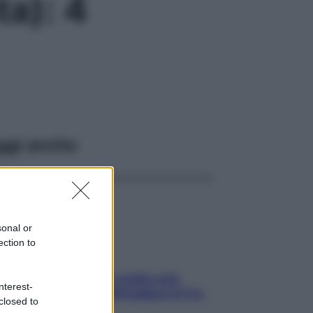
ta): 4
ggi anche
sonal or
ection to
Aria condizionata: usala così,
nterest-
senza rischiare raffreddore & Co.
closed to