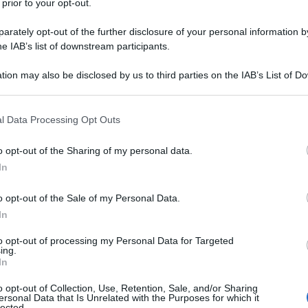
 prior to your opt-out.
rately opt-out of the further disclosure of your personal information by
he IAB’s list of downstream participants.
tion may also be disclosed by us to third parties on the IAB’s List of 
 that may further disclose it to other third parties.
 that this website/app uses one or more Google services and may gath
l Data Processing Opt Outs
including but not limited to your visit or usage behaviour. You may click 
 to Google and its third-party tags to use your data for below specifi
o opt-out of the Sharing of my personal data.
ogle consent section.
In
o opt-out of the Sale of my Personal Data.
In
ti preferite
to opt-out of processing my Personal Data for Targeted
ing.
In
o opt-out of Collection, Use, Retention, Sale, and/or Sharing
ersonal Data that Is Unrelated with the Purposes for which it
lected.