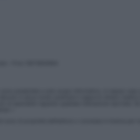
vata – P.Iva 13673600964
sono presentate a solo scopo informativo, in nessun caso p
devono in alcun modo sostituire il rapporto diretto medico-p
 di specialisti riguardo qualsiasi indicazione riportata. Se
aimer »
ticoli sono di proprietà dell’editore o concesse in licenza per 