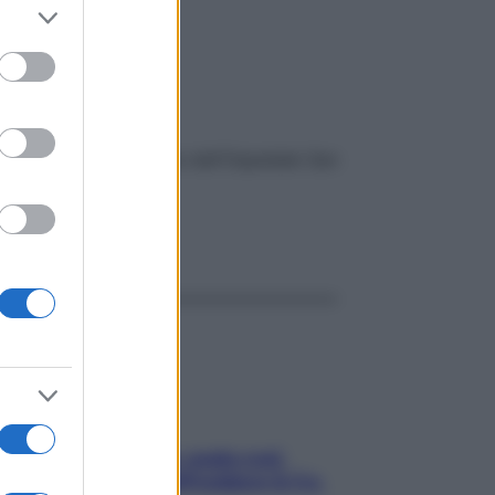
er and store
to grant or
aele
ed purposes
dedicata e organizzata dall’Ospedale San
ggi anche
Aria condizionata: usala così,
senza rischiare raffreddore & Co.