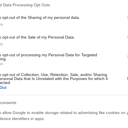
: la campagna di
 that this website/app uses one or more Google services and may gath
l Data Processing Opt Outs
including but not limited to your visit or usage behaviour. You may click 
zione del San Raff
 to Google and its third-party tags to use your data for below specifi
o opt-out of the Sharing of my personal data.
ogle consent section.
In
o opt-out of the Sale of my Personal Data.
ancora poco conosciuta. La campagna di sensibilizzazione 
In
to opt-out of processing my Personal Data for Targeted
ing.
Le
In
o opt-out of Collection, Use, Retention, Sale, and/or Sharing
ti preferite
ersonal Data that Is Unrelated with the Purposes for which it
lected.
Out
consents
o allow Google to enable storage related to advertising like cookies on
evice identifiers in apps.