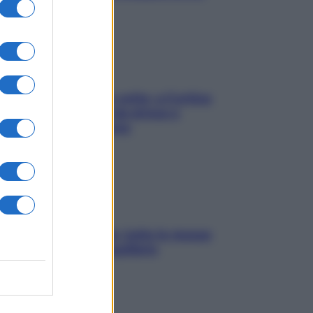
Mindfulness tra le vette: a Cortina
due giorni lontani da stress e
ansia da smartphone
SOS pelle irritabile: tutte le mosse
per riportarla in equilibrio