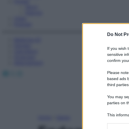
Fitness
Sport
Esercizi
Video
Podcast
Do Not Pr
Medicina AZ
Farmaci
If you wish 
Calcolatori
sensitive in
Oroscopo
confirm your
Abbonamenti
Facebook
X
Instagram
Please note
based ads b
third parties
You may sepa
parties on t
This informa
Home
»
Salute
Participants