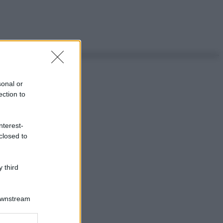
sonal or
ection to
nterest-
closed to
 third
Downstream