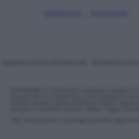
, 
ENDOMETRIOSI
SALUTE DONNA
© Belpietro Edizioni Periodiche SRL – Riproduzione riser
ATTENZIONE: Le informazioni contenute in questo sito 
prescrizione di un trattamento, e non intendono e non 
chiedere sempre il parere del proprio medico curante e/o
necessario contattare il proprio medico. Leggi il Discl
Tutti i diritti riservati. Le immagini utilizzate negli ar