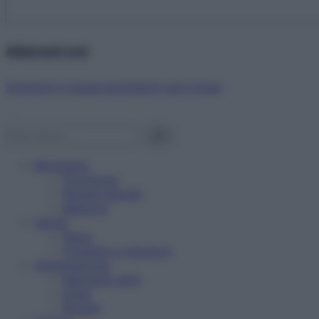
Abbonati ora!
Starbene ti regala benessere ogni mese!
Benessere
Psicologia
Rimedi naturali
Bellezza
Salute
News
Problemi e soluzioni
Alimentazione
Mangiare sano
Diete
Ricette