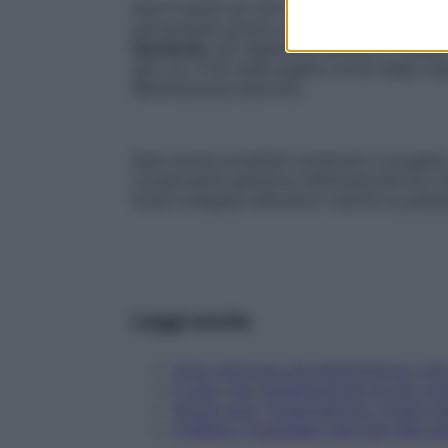
Sarà fruibile da tutti i pazienti, dal perso
partecipare grazie a internet. In occasion
facebook
che registrerà l’evento in tempo
alle ore 17.00 sulle pagine social degli 
@Aendoassociazione).
Sarà anche possibile sostenere il progetto
componente genetica nell’endometriosi 
fondi collegata all’evento tramite la pia
Leggi anche
Ciclo doloroso ed endometriosi: che
È vero che l'endometriosi si può cura
Storia vera: "Endometriosi, troppi 
A Milano l'ospedale riservato alle d