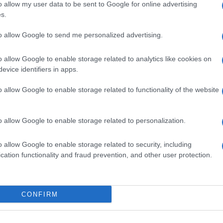
o allow my user data to be sent to Google for online advertising
s.
 fianco a fianco.
Giovedì 16 settembre,
all’ospedale
o, si terrà
Musica su tetti
: un evento musicale volto
to allow Google to send me personalized advertising.
roblema
dell’endometriosi
. L’evento nasce grazie alla
affaele di Milano e
Aendo
, Associazione Italiana
o allow Google to enable storage related to analytics like cookies on
evice identifiers in apps.
o allow Google to enable storage related to functionality of the website
ginata dalla presenza anomala del tessuto che
i organi. Può causare dolore cronico e infertilità ma,
validità sociale. In Italia le donne con diagnosi
o allow Google to enable storage related to personalization.
lattia molto diffusa che rimane però ancora
poco
ata a uno stadio ormai avanzato. È proprio
zza che spinge all’organizzazione di questo evento
o allow Google to enable storage related to security, including
cation functionality and fraud prevention, and other user protection.
ospedale e vedrà
Flavio Sax e la WindRose Orchestra
CONFIRM
ertorio che unisce alcuni brani inediti a grandi
ne o Viva la vida dei Coldplay.