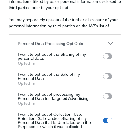
information utilized by us or personal information disclosed to
third parties prior to your opt-out.
You may separately opt-out of the further disclosure of your
personal information by third parties on the IAB’s list of
downstream participants.
Personal Data Processing Opt Outs
This information may also be disclosed by us to third parties
on the IAB’s List of Downstream Participants that may further
I want to opt-out of the Sharing of my
disclose it to other third parties.
personal data.
Opted In
Please note that this website/app uses one or more Google
services and may gather and store information including but
I want to opt-out of the Sale of my
Personal Data.
not limited to your visit or usage behaviour. You may click to
Opted In
grant or deny consent to Google and its third-party tags to
use your data for below specified purposes in below Google
I want to opt-out of processing my
consent section.
Personal Data for Targeted Advertising.
Opted In
I want to opt-out of Collection, Use,
Retention, Sale, and/or Sharing of my
Personal Data that Is Unrelated with the
Purposes for which it was collected.