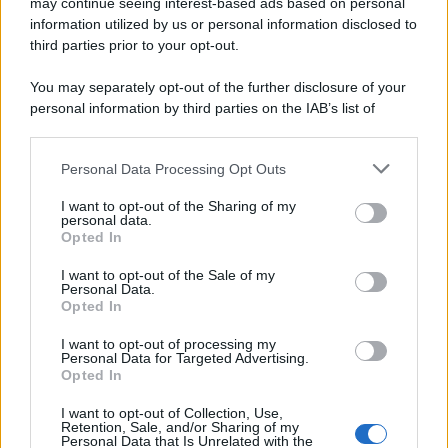
may continue seeing interest-based ads based on personal
information utilized by us or personal information disclosed to
third parties prior to your opt-out.
You may separately opt-out of the further disclosure of your
personal information by third parties on the IAB’s list of
downstream participants.
Personal Data Processing Opt Outs
This information may also be disclosed by us to third parties
on the IAB’s List of Downstream Participants that may further
I want to opt-out of the Sharing of my
disclose it to other third parties.
personal data.
Opted In
Please note that this website/app uses one or more Google
services and may gather and store information including but
I want to opt-out of the Sale of my
Personal Data.
not limited to your visit or usage behaviour. You may click to
Opted In
grant or deny consent to Google and its third-party tags to
use your data for below specified purposes in below Google
I want to opt-out of processing my
consent section.
Personal Data for Targeted Advertising.
Opted In
I want to opt-out of Collection, Use,
Retention, Sale, and/or Sharing of my
Personal Data that Is Unrelated with the