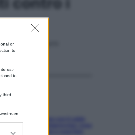
i contro i
no dal 3 marzo al 2 aprile
sonal or
ection to
ggi anche
nterest-
closed to
 third
Downstream
Perché la pressione con il caldo
scende e sale all’improvviso: cosa
er and store
succede alle donne e cosa fare