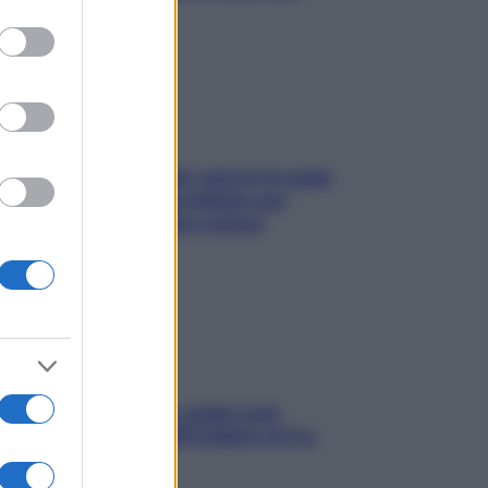
to grant or
subito
ed purposes
Doccia, lavarsi tutti i giorni fa male
alla pelle? I miti da sfatare per
proteggerla davvero senza
stressarla
Aria condizionata: usala così,
senza rischiare raffreddore & Co.