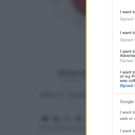
information 
deny consent
I want t
in below Go
Opted 
I want t
Opted 
I want 
Advertis
Opted 
I want t
Redazione Starbene
of my P
11 Febbraio 2017 – Lettura 3 minuti
was col
Opted 
Google
Discover
Fon
Seguici su
Google 
I want t
web or d
I want t