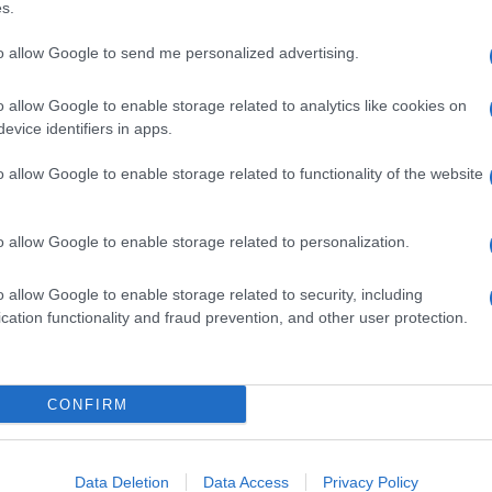
s.
L’occasione giusta si presenta a Milano,
dal 3 marzo
perienza tenutasi al Policlinico Gemelli di Roma nel
to allow Google to send me personalized advertising.
rasferisce nella città meneghina: presso la sede
,
i medici del Policlinico effettueranno
check up
ri di rischio
cardiovascolare
. Puoi partecipare
o allow Google to enable storage related to analytics like cookies on
evice identifiers in apps.
o allow Google to enable storage related to functionality of the website
DIOVASCOLARE
col in collaborazione con il Policlinico Gemelli e la
o allow Google to enable storage related to personalization.
italiano su due non fa prevenzione a livello
questi “inconsapevoli” scopre poi di avere livelli di
o allow Google to enable storage related to security, including
cation functionality and fraud prevention, and other user protection.
se del Cuore, tenutosi in Capitale, che ha
mpagne di prevenzione gratuita ma ha ancora molto
adottare.
alizzato, infatti, non avevano misurato
CONFIRM
, la metà (50%)
non era consapevole di avere valori
o sopra i 200 mg/dl. Inoltre, il 61% delle persone
ione arteriosa e il
56% è risultato in
sovrappeso
. Il
lare si è confermato nettamente più basso, così come
Data Deletion
Data Access
Privacy Policy