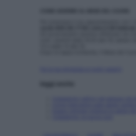
COME ADERIRE AL MESE DEL CUORE
Per prenotare il tuo appuntamento con i c
verde 800.08.77.80, entro il 28 febbrai
Gli accertamenti saranno effettuati nei c
orari: venerdì dalle 16.30 alle 19; sabato d
13 e dalle 14 alle 16.
Dopo la tappa lombarda, il Mese del Cuor
Fai la tua domanda ai nostri esperti
leggi anche
Colesterolo cattivo nel sangue: più ba
Come intervenire sulla salute cardi
Essere ottimisti migliora la salute d
Colesterolo: la nuova cura
, 
, 
COLESTEROLO
CUORE
MALATTI