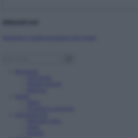
Abbonati ora!
Starbene ti regala benessere ogni mese!
Benessere
Psicologia
Rimedi naturali
Bellezza
Salute
News
Problemi e soluzioni
Alimentazione
Mangiare sano
Diete
Ricette