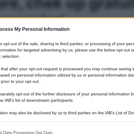
e, chek up gratuit
vascolari
ocess My Personal Information
Non mancare all’iniziativa di prevenzione organizzata a Mila
to opt-out of the sale, sharing to third parties, or processing of your per
formation for targeted advertising by us, please use the below opt-out s
 selection.
Le
 that after your opt-out request is processed you may continue seeing i
ased on personal information utilized by us or personal information dis
 prior to your opt-out.
rately opt-out of the further disclosure of your personal information by
he IAB’s list of downstream participants.
tion may also be disclosed by us to third parties on the IAB’s List of 
 that may further disclose it to other third parties.
 that this website/app uses one or more Google services and may gath
l Data Processing Opt Outs