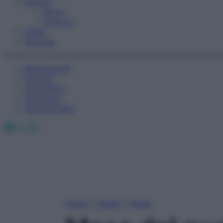
Fitness
Sport
Esercizi
Video
Podcast
Medicina AZ
Farmaci
Calcolatori
Oroscopo
Abbonamenti
Facebook
X
Instagram
Home
»
Salute
»
News