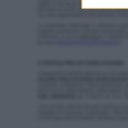
quello di chi ha un regime alimentare equi
persone coinvolte nei check up ha dichiar
non fare regolarmente attività fisica (53%)
Lo screening, finalizzato a verificare il g
malattie cardiache e all’importanza della
ai 90 anni, a cui si aggiungono i risultati d
portale
ViaggioAlCuoreDelProblema.it
.
IL PORTALE PER L’AUTOVALUTAZIONE
ViaggioAlCuoreDelProblema.it è una piatt
sui sette
fattori di rischio cardiovascola
corporea, colesterolo, dieta equilibrata, 
percorso di
miglioramento della salute. Ac
auto-valutazione
per scoprire se il tuo st
«Un corretto stile di vita può aiutare a con
sviluppo di importanti patologie», affer
e Chirurgia dell’Università Cattolica e ger