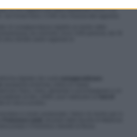
librato. Nonostante questo, più della metà delle
ato di non seguire una dieta equilibrata (52%) e di
. Sul fronte fumo, il 24% non rinuncia alle sigarette.
rado di consapevolezza rispetto al rischio delle
 prevenzione, ha coinvolto circa 1.200 persone, dai 18
i oltre 26.000 utenti registrati al
aforma digitale che vuole
consapevolizzare
re
(pressione arteriosa, indice di massa
esercizio fisico, fumo, glicemia) e accompagnare a un
cedendo al sito, infatti, puoi realizzare un
test di
ile di vita è corretto.
trollare in modo sostanziale i fattori di rischio per lo
ma
Francesco Landi
, docente della facoltà di Medicina
iatra presso il Policlinico Gemelli di Roma.