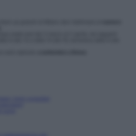
heck up gratuiti di Milano devi telefonare al
numero
o
.
inque week-end dal 3 marzo al 2 aprile, nei seguenti
alle 9 alle 13 e dalle 14 alle 19; domenica dalle 9 alle
e sarà replicato
a settembre a Roma
.
ssi i limiti consigliati
ovascolare?
el cuore
E CARDIOVASCOLARI