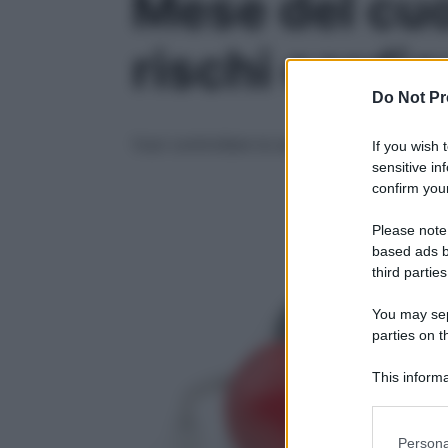
Mese del cuor
rischi cardio
Do Not Pr
Vuoi controllare la salute del tuo cuore? 
If you wish 
sensitive in
confirm your
Please note
based ads b
third parties
You may sepa
parties on t
This informa
Participants
Please note
Persona