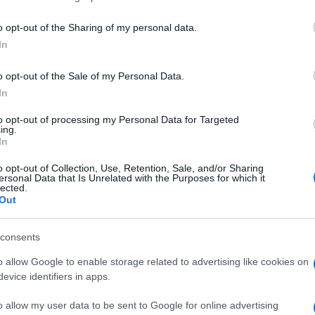
including but not limited to your visit or usage behaviour. You may click 
 to Google and its third-party tags to use your data for below specifi
o opt-out of the Sharing of my personal data.
ogle consent section.
In
o opt-out of the Sale of my Personal Data.
In
to opt-out of processing my Personal Data for Targeted
ing.
In
o opt-out of Collection, Use, Retention, Sale, and/or Sharing
ersonal Data that Is Unrelated with the Purposes for which it
lected.
Out
ti preferite
consents
o allow Google to enable storage related to advertising like cookies on
evice identifiers in apps.
o allow my user data to be sent to Google for online advertising